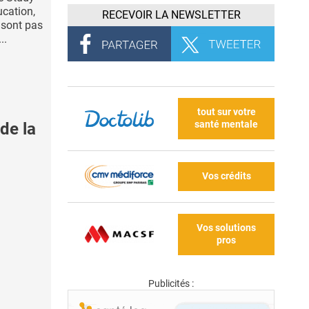
ucation,
RECEVOIR LA NEWSLETTER
e sont pas
..
tout sur votre
santé mentale
de la
Vos crédits
Vos solutions
pros
Publicités :