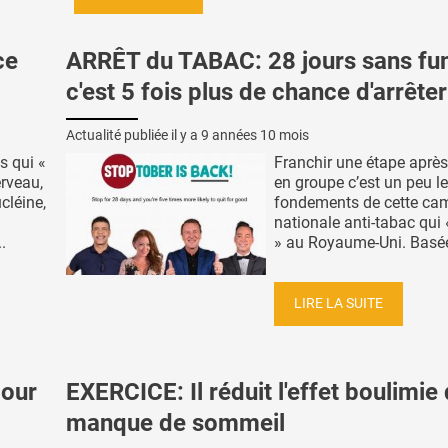
ce
ARRÊT du TABAC: 28 jours sans fu
c'est 5 fois plus de chance d'arrêter
Actualité publiée il y a
9 années 10 mois
s qui «
Franchir une étape après 
erveau,
en groupe c’est un peu l
cléine,
fondements de cette c
nationale anti-tabac qui
.
» au Royaume-Uni. Basée 
LIRE LA SUITE
jour
EXERCICE: Il réduit l'effet boulimie
manque de sommeil