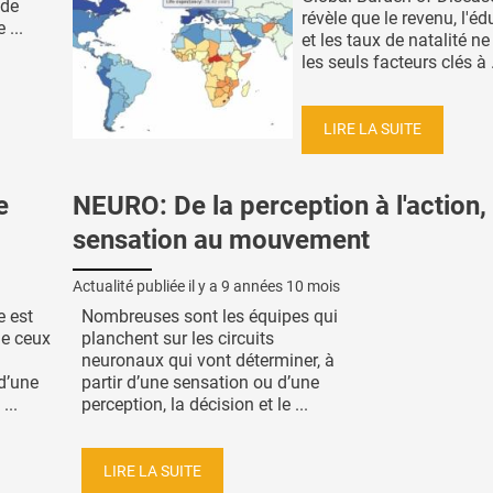
 de
révèle que le revenu, l'éd
 ...
et les taux de natalité n
les seuls facteurs clés à .
LIRE LA SUITE
e
NEURO: De la perception à l'action, 
sensation au mouvement
Actualité publiée il y a
9 années 10 mois
e est
Nombreuses sont les équipes qui
de ceux
planchent sur les circuits
neuronaux qui vont déterminer, à
 d’une
partir d’une sensation ou d’une
...
perception, la décision et le ...
LIRE LA SUITE