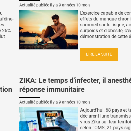
Actualité publiée il y a
9 années 10 mois
ou
L’exercice capable de con
aféine-
effets du manque chron
es
sommeil sur le risque, ac
e 26%
surpoids et d'obésité, c’e
lut
démonstration de cette éq
LIRE LA SUITE
ZIKA: Le temps d'infecter, il anesthé
tion
réponse immunitaire
Actualité publiée il y a
9 années 10 mois
Aujourd’hui, 68 pays et te
déclarent lune transmiss
virus Zika sur leur territoi
selon l'OMS, 21 pays sig