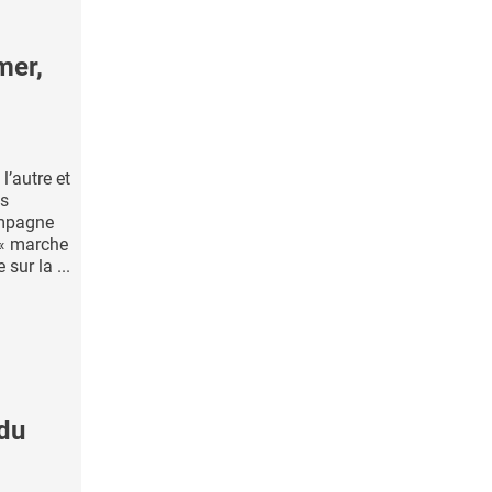
mer,
l’autre et
es
ampagne
 « marche
sur la ...
 du