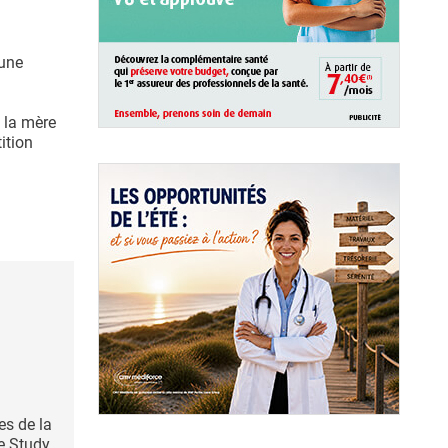
 une
e la mère
tition
es de la
e Study