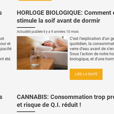
s
HORLOGE BIOLOGIQUE: Comment e
stimule la soif avant de dormir
Actualité publiée il y a
9 années 10 mois
ast
C’est l’explication d’un g
our et
quotidien, la consommat
pacité
verre d’eau avant de s’en
Sous l’action de notre h
nt été
biologique, et d'une horm
LIRE LA SUITE
s
CANNABIS: Consommation trop pr
et risque de Q.I. réduit !