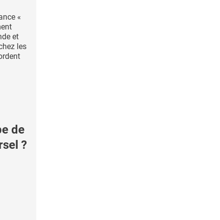
ance «
ment
de et
chez les
ordent
pe de
sel ?