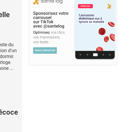
lle
este du
ion d’un
dormir.
orloge
one ...
écoce