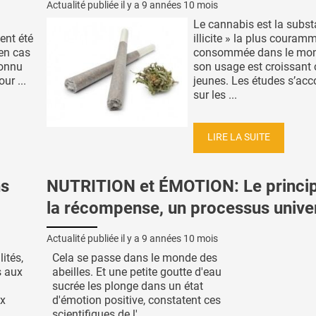
Actualité publiée il y a
9 années 10 mois
Le cannabis est la subst
ent été
illicite » la plus couram
 en cas
consommée dans le mon
connu
son usage est croissant 
ur ...
jeunes. Les études s’acc
sur les ...
LIRE LA SUITE
ns
NUTRITION et ÉMOTION: Le princi
la récompense, un processus univer
Actualité publiée il y a
9 années 10 mois
lités,
Cela se passe dans le monde des
s aux
abeilles. Et une petite goutte d'eau
sucrée les plonge dans un état
ux
d'émotion positive, constatent ces
scientifiques de l' ...