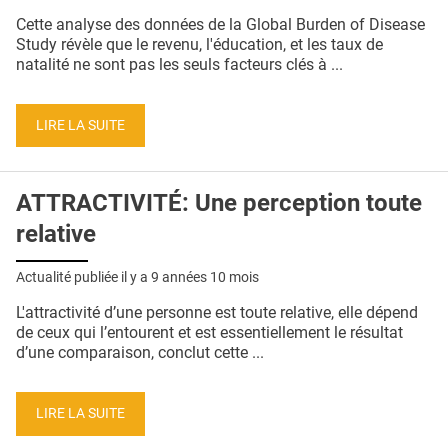
QUI SOMMES-NOUS ?
Cette analyse des données de la Global Burden of Disease
Study révèle que le revenu, l'éducation, et les taux de
PUBLICITÉ
natalité ne sont pas les seuls facteurs clés à ...
CONDITIONS GÉNÉRALES
LIRE LA SUITE
CONTACT
CRÉDITS
ATTRACTIVITÉ: Une perception toute
relative
Actualité publiée il y a
9 années 10 mois
L'attractivité d’une personne est toute relative, elle dépend
de ceux qui l’entourent et est essentiellement le résultat
d’une comparaison, conclut cette ...
LIRE LA SUITE