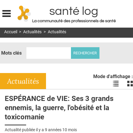
santé log
La communauté des professionnels de santé
Jump to navigation
Accueil
>
Actualités
>
Actualités
MON COMPTE
ABONNEMENT
Mots clés
S'ABONNER À LA REVUE SOIN À DOMICILE
ACTUS
Mode d'affichage :
DOSSIERS
Actualités
Voir
Vo
les
le
RÉSEAUX
actualité
ac
ESPÉRANCE de VIE: Ses 3 grands
en
en
E-REVUE SAD
ennemis, la guerre, l'obésité et la
liste
bl
THÉMA
toxicomanie
L'APP
Actualité publiée il y a
9 années 10 mois