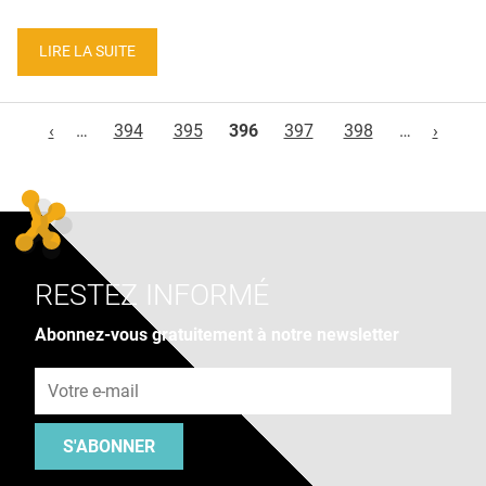
LIRE LA SUITE
Pages
‹
…
394
395
396
397
398
…
›
RESTEZ INFORMÉ
Abonnez-vous gratuitement à notre newsletter
Adresse e-mail
S'ABONNER