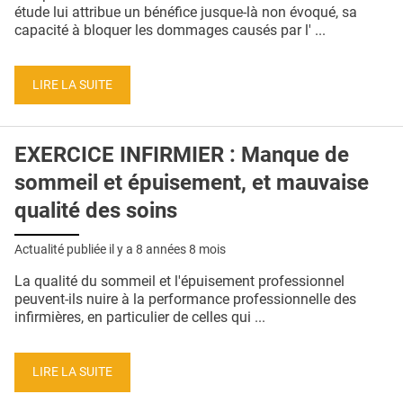
QUI SOMMES-NOUS ?
étude lui attribue un bénéfice jusque-là non évoqué, sa
capacité à bloquer les dommages causés par l' ...
PUBLICITÉ
CONDITIONS GÉNÉRALES
LIRE LA SUITE
CONTACT
EXERCICE INFIRMIER : Manque de
CRÉDITS
sommeil et épuisement, et mauvaise
qualité des soins
Actualité publiée il y a
8 années 8 mois
La qualité du sommeil et l'épuisement professionnel
peuvent-ils nuire à la performance professionnelle des
infirmières, en particulier de celles qui ...
LIRE LA SUITE