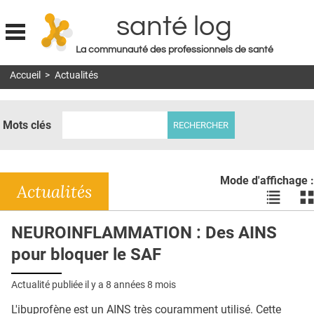
santé log
La communauté des professionnels de santé
Jump to navigation
Accueil
>
Actualités
MON COMPTE
ABONNEMENT
Mots clés
S'ABONNER À LA REVUE SOIN À DOMICILE
ACTUS
Mode d'affichage :
DOSSIERS
Actualités
Voir
Vo
les
le
RÉSEAUX
actualité
ac
NEUROINFLAMMATION : Des AINS
en
en
E-REVUE SAD
pour bloquer le SAF
liste
bl
THÉMA
Actualité publiée il y a
8 années 8 mois
L'APP
L'ibuprofène est un AINS très couramment utilisé. Cette