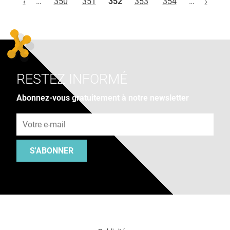
‹
…
350
351
352
353
354
…
›
RESTEZ INFORMÉ
Abonnez-vous gratuitement à notre newsletter
Adresse e-mail
S'ABONNER