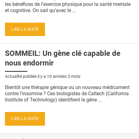
QUI SOMMES-NOUS ?
les bénéfices de l’exercice physique pour la santé mentale
et cognitive. On sait qu’avec le ...
PUBLICITÉ
CONDITIONS GÉNÉRALES
LIRE LA SUITE
CONTACT
SOMMEIL: Un gène clé capable de
CRÉDITS
nous endormir
Actualité publiée il y a
10 années 5 mois
Bientôt une thérapie génique ou un nouveau médicament
contre l’insomnie ? Ces biologistes de Caltech (California
Institute of Technology) identifient le gène ...
LIRE LA SUITE