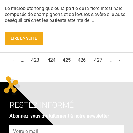
Le microbiote fongique ou la partie de la flore intestinale
composée de champignons et de levures s’avère elle-aussi
déséquilibré chez les patients atteints de ...
LIRE LA SUITE
Pages
‹
…
423
424
425
426
427
…
›
RESTEZ INFORMÉ
Abonnez-vous gratuitement à notre newsletter
Adresse e-mail