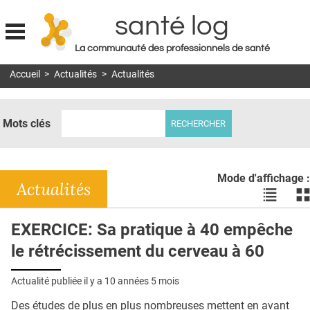
santé log
La communauté des professionnels de santé
Jump to navigation
Accueil
>
Actualités
>
Actualités
MON COMPTE
ABONNEMENT
Mots clés
S'ABONNER À LA REVUE SOIN À DOMICILE
ACTUS
Mode d'affichage :
DOSSIERS
Actualités
Voir
Vo
les
le
RÉSEAUX
actualité
ac
EXERCICE: Sa pratique à 40 empêche
en
en
E-REVUE SAD
le rétrécissement du cerveau à 60
liste
bl
THÉMA
Actualité publiée il y a
10 années 5 mois
L'APP
Des études de plus en plus nombreuses mettent en avant