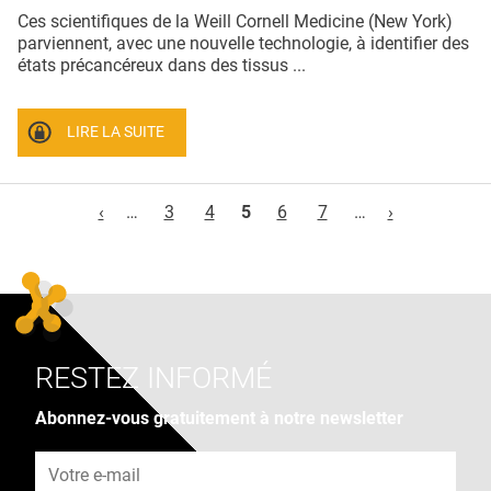
Ces scientifiques de la Weill Cornell Medicine (New York)
parviennent, avec une nouvelle technologie, à identifier des
états précancéreux dans des tissus ...
LIRE LA SUITE
Pages
‹
…
3
4
5
6
7
…
›
RESTEZ INFORMÉ
Abonnez-vous gratuitement à notre newsletter
Adresse e-mail