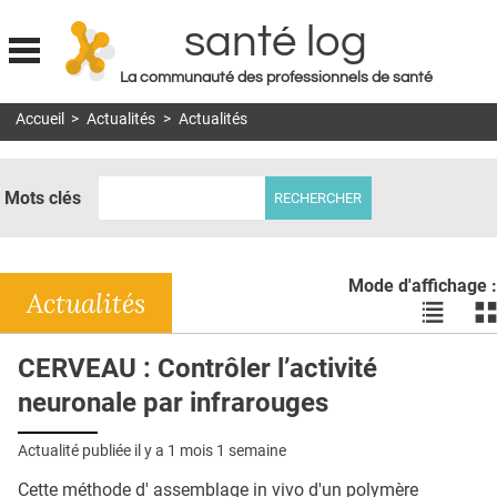
santé log
La communauté des professionnels de santé
Jump to navigation
Accueil
>
Actualités
>
Actualités
MON COMPTE
ABONNEMENT
Mots clés
S'ABONNER À LA REVUE SOIN À DOMICILE
ACTUS
Mode d'affichage :
DOSSIERS
Actualités
Voir
Vo
les
le
RÉSEAUX
actualité
ac
CERVEAU : Contrôler l’activité
en
en
E-REVUE SAD
neuronale par infrarouges
liste
bl
THÉMA
Actualité publiée il y a
1 mois 1 semaine
L'APP
Cette méthode d' assemblage in vivo d'un polymère