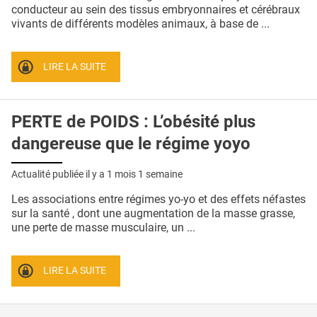
QUI SOMMES-NOUS ?
conducteur au sein des tissus embryonnaires et cérébraux
vivants de différents modèles animaux, à base de ...
PUBLICITÉ
CONDITIONS GÉNÉRALES
LIRE LA SUITE
CONTACT
PERTE de POIDS : L’obésité plus
CRÉDITS
dangereuse que le régime yoyo
Actualité publiée il y a
1 mois 1 semaine
Les associations entre régimes yo-yo et des effets néfastes
sur la santé , dont une augmentation de la masse grasse,
une perte de masse musculaire, un ...
LIRE LA SUITE