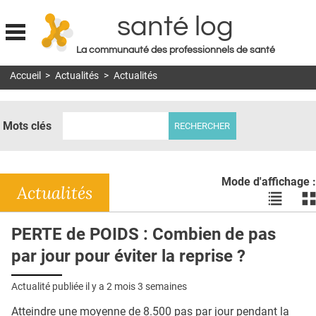
santé log
La communauté des professionnels de santé
Jump to navigation
Accueil
>
Actualités
>
Actualités
MON COMPTE
ABONNEMENT
Mots clés
S'ABONNER À LA REVUE SOIN À DOMICILE
ACTUS
Mode d'affichage :
DOSSIERS
Actualités
Voir
Vo
les
le
RÉSEAUX
actualité
ac
PERTE de POIDS : Combien de pas
en
en
E-REVUE SAD
par jour pour éviter la reprise ?
liste
bl
THÉMA
Actualité publiée il y a
2 mois 3 semaines
L'APP
Atteindre une moyenne de 8.500 pas par jour pendant la