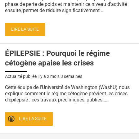
QUI SOMMES-NOUS ?
phase de perte de poids et maintenir ce niveau d'activité
ensuite, permet de réduire significativement ...
PUBLICITÉ
CONDITIONS GÉNÉRALES
LIRE LA SUITE
CONTACT
ÉPILEPSIE : Pourquoi le régime
CRÉDITS
cétogène apaise les crises
Actualité publiée il y a
2 mois 3 semaines
Cette équipe de l’Université de Washington (WashU) nous
explique comment le régime cétogène prévient les crises
d'épilepsie : ces travaux précliniques, publiés ...
LIRE LA SUITE