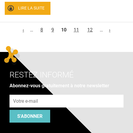
LIRE LA SUITE
Pages
‹
…
8
9
10
11
12
…
›
RESTEZ INFORMÉ
Abonnez-vous gratuitement à notre newsletter
Adresse e-mail
S'ABONNER