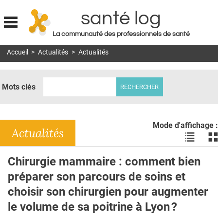
santé log
La communauté des professionnels de santé
Jump to navigation
Accueil
>
Actualités
>
Actualités
MON COMPTE
ABONNEMENT
Mots clés
S'ABONNER À LA REVUE SOIN À DOMICILE
ACTUS
Mode d'affichage :
DOSSIERS
Actualités
Voir
Vo
les
le
RÉSEAUX
actualité
ac
Chirurgie mammaire : comment bien
en
en
E-REVUE SAD
préparer son parcours de soins et
liste
bl
THÉMA
choisir son chirurgien pour augmenter
le volume de sa poitrine à Lyon ?
L'APP