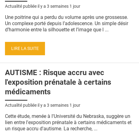
QUI SOMMES-NOUS ?
Actualité publiée il y a
3 semaines 1 jour
PUBLICITÉ
Une poitrine qui a perdu du volume après une grossesse.
Un complexe porté depuis l’adolescence. Un simple désir
CONDITIONS GÉNÉRALES
d’harmonie entre la silhouette et l’image que l ...
CONTACT
LIRE LA SUITE
CRÉDITS
AUTISME : Risque accru avec
l'exposition prénatale à certains
médicaments
Actualité publiée il y a
3 semaines 1 jour
Cette étude, menée à l'Université du Nebraska, suggère un
lien entre l'exposition prénatale à certains médicaments et
un risque accru d'autisme. La recherche, ...