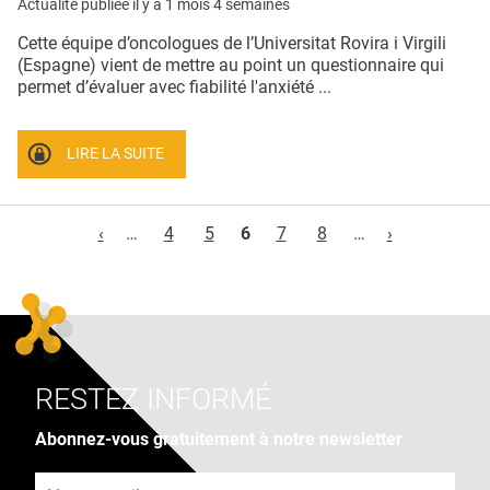
Actualité publiée il y a
1 mois 4 semaines
Cette équipe d’oncologues de l’Universitat Rovira i Virgili
(Espagne) vient de mettre au point un questionnaire qui
permet d’évaluer avec fiabilité l'anxiété ...
LIRE LA SUITE
Pages
‹
…
4
5
6
7
8
…
›
RESTEZ INFORMÉ
Abonnez-vous gratuitement à notre newsletter
Adresse e-mail