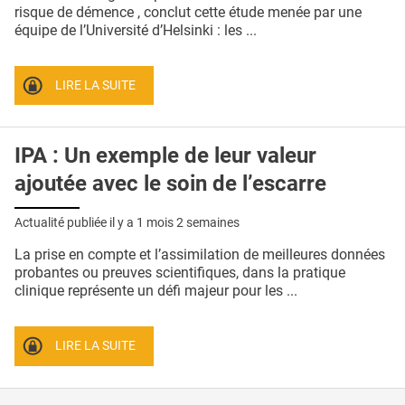
QUI SOMMES-NOUS ?
risque de démence , conclut cette étude menée par une
équipe de l’Université d’Helsinki : les ...
PUBLICITÉ
CONDITIONS GÉNÉRALES
LIRE LA SUITE
CONTACT
IPA : Un exemple de leur valeur
CRÉDITS
ajoutée avec le soin de l’escarre
Actualité publiée il y a
1 mois 2 semaines
La prise en compte et l’assimilation de meilleures données
probantes ou preuves scientifiques, dans la pratique
clinique représente un défi majeur pour les ...
LIRE LA SUITE