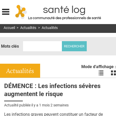
santé log
La communauté des professionnels de santé
Jump to navigation
Accueil
>
Actualités
>
Actualités
MON COMPTE
ABONNEMENT
Mots clés
S'ABONNER À LA REVUE SOIN À DOMICILE
ACTUS
Mode d'affichage :
DOSSIERS
Actualités
Voir
Vo
les
le
RÉSEAUX
actualité
ac
DÉMENCE : Les infections sévères
en
en
E-REVUE SAD
augmentent le risque
liste
bl
THÉMA
Actualité publiée il y a
1 mois 2 semaines
L'APP
Les infections graves peuvent constituer un facteur de