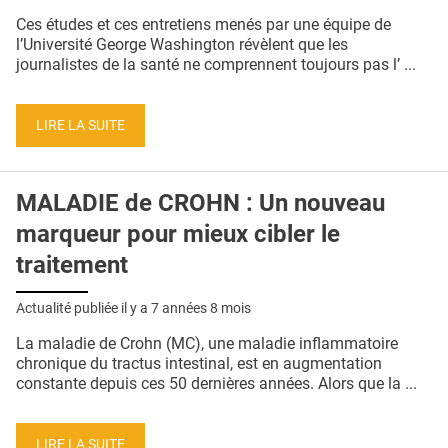
QUI SOMMES-NOUS ?
Ces études et ces entretiens menés par une équipe de
l’Université George Washington révèlent que les
PUBLICITÉ
journalistes de la santé ne comprennent toujours pas l’ ...
CONDITIONS GÉNÉRALES
LIRE LA SUITE
CONTACT
CRÉDITS
MALADIE de CROHN : Un nouveau
marqueur pour mieux cibler le
traitement
Actualité publiée il y a
7 années 8 mois
La maladie de Crohn (MC), une maladie inflammatoire
chronique du tractus intestinal, est en augmentation
constante depuis ces 50 dernières années. Alors que la ...
LIRE LA SUITE