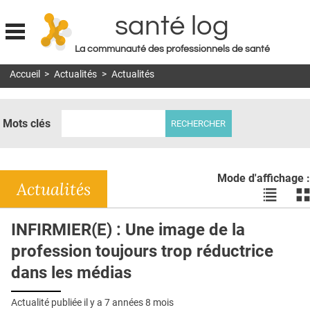
santé log
La communauté des professionnels de santé
Jump to navigation
Accueil
>
Actualités
>
Actualités
MON COMPTE
ABONNEMENT
Mots clés
S'ABONNER À LA REVUE SOIN À DOMICILE
ACTUS
Mode d'affichage :
DOSSIERS
Actualités
Voir
Vo
les
le
RÉSEAUX
actualité
ac
INFIRMIER(E) : Une image de la
en
en
E-REVUE SAD
profession toujours trop réductrice
liste
bl
THÉMA
dans les médias
L'APP
Actualité publiée il y a
7 années 8 mois