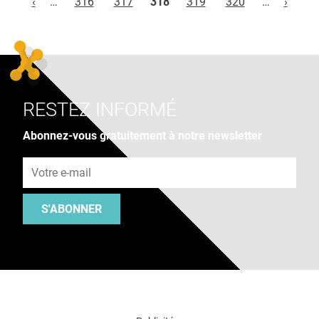
‹
…
316
317
318
319
320
…
›
RESTEZ INFORMÉ
Abonnez-vous gratuitement à notre newsletter
Adresse e-mail
S'ABONNER