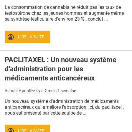
QUI SOMMES-NOUS ?
La consommation de cannabis ne réduit pas les taux de
testostérone chez les jeunes hommes et augmente même
PUBLICITÉ
sa synthèse testiculaire d'environ 23 % , conclut ...
CONDITIONS GÉNÉRALES
LIRE LA SUITE
CONTACT
CRÉDITS
PACLITAXEL : Un nouveau système
d'administration pour les
médicaments anticancéreux
Actualité publiée il y a
2 mois 1 semaine
Un nouveau système d'administration de médicaments
anticancéreux qui améliore l'absorption, ici, du paclitaxel ,
nous est présenté par cette équipe de ...
LIRE LA SUITE