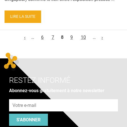
LIRE LA SUITE
Pages
‹
…
6
7
8
9
10
…
›
RESTEZ INFORMÉ
Abonnez-vous gratuitement à notre newsletter
Adresse e-mail
S'ABONNER