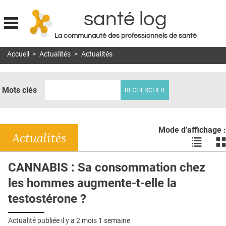
santé log
La communauté des professionnels de santé
Jump to navigation
Accueil
>
Actualités
>
Actualités
MON COMPTE
ABONNEMENT
Mots clés
S'ABONNER À LA REVUE SOIN À DOMICILE
ACTUS
Mode d'affichage :
DOSSIERS
Actualités
Voir
Vo
les
le
RÉSEAUX
actualité
ac
CANNABIS : Sa consommation chez
en
en
E-REVUE SAD
les hommes augmente-t-elle la
liste
bl
THÉMA
testostérone ?
L'APP
Actualité publiée il y a
2 mois 1 semaine