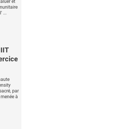
aluer et
munitaire
 ...
IIT
ercice
haute
ensity
sacré, par
, menée à