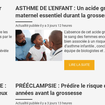
r
ASTHME DE L'ENFANT : Un acide g
maternel essentiel durant la gross
Actualité publiée il y a
3 jours 12 heures
e les
L'absence de cet acide g
s par le
le sang des femmes ence
bien associée à un risqu
d'asthme infantile , conc
révèle
équipe de biologistes et .
LIRE LA SUITE
E :
PRÉÉCLAMPSIE : Prédire le risque 
ieux
années avant la grossesse
Actualité publiée il y a
3 jours 13 heures