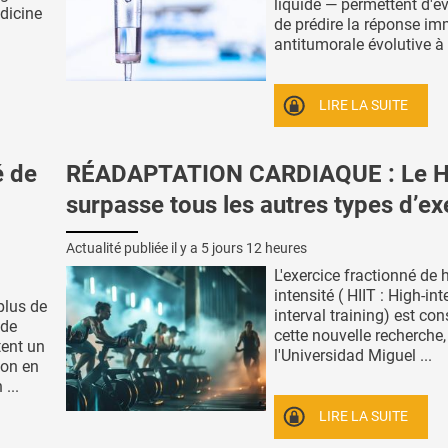
liquide — permettent d'év
dicine
de prédire la réponse im
antitumorale évolutive à l'
LIRE LA SUITE
é de
RÉADAPTATION CARDIAQUE : Le H
surpasse tous les autres types d’ex
Actualité publiée il y a
5 jours 12 heures
L'exercice fractionné de 
intensité ( HIIT : High-int
plus de
interval training) est con
 de
cette nouvelle recherche
tent un
l'Universidad Miguel ...
ion en
...
LIRE LA SUITE