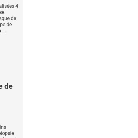
alisées 4
se
isque de
ipe de
...
e de
ins
biopsie