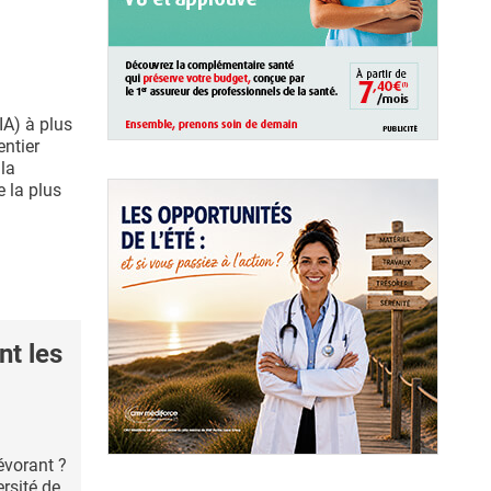
(IA) à plus
ntier
 la
e la plus
nt les
évorant ?
rsité de