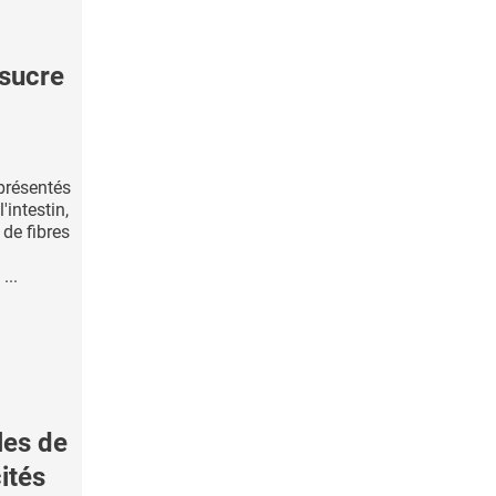
sucre
présentés
intestin,
de fibres
...
les de
ités