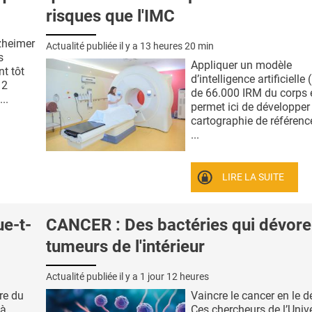
risques que l'IMC
lzheimer
Actualité publiée il y a
13 heures 20 min
s
Appliquer un modèle
nt tôt
d’intelligence artificielle 
 2
de 66.000 IRM du corps e
..
permet ici de développer
cartographie de référenc
...
LIRE LA SUITE
ue-t-
CANCER : Des bactéries qui dévore
tumeurs de l'intérieur
Actualité publiée il y a
1 jour 12 heures
ire du
Vaincre le cancer en le d
 à
Ces chercheurs de l’Unive