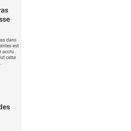
ras
esse
ras dans
intes est
e accru
lut cette
..
des