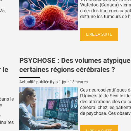
Waterloo (Canada) vienn
25,
créer des bactéries capa
détruire les tumeurs de l' 
LIRE LA SUITE
PSYCHOSE : Des volumes atypique
 le
certaines régions cérébrales ?
Actualité publiée il y a
1 jour 13 heures
Ces neuroscientifiques d
l’Université de Séville ide
 dans le
des altérations clés du c
on
cérébral chez les patient
de psychose. Ces observa
r
inaires