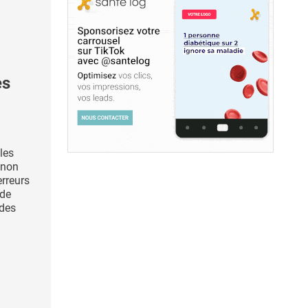
es
les
 non
erreurs
 de
 des