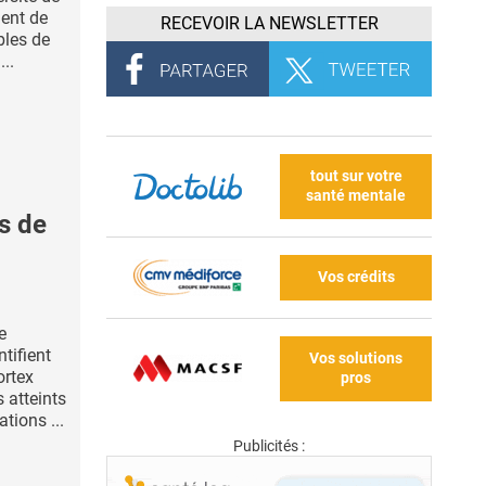
ent de
RECEVOIR LA NEWSLETTER
bles de
...
tout sur votre
santé mentale
s de
Vos crédits
e
ntifient
Vos solutions
ortex
pros
s atteints
tions ...
Publicités :