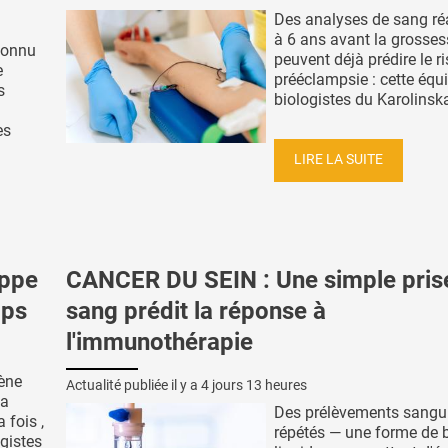
Des analyses de sang ré
à 6 ans avant la grosses
connu
peuvent déjà prédire le r
e
prééclampsie : cette équ
s
biologistes du Karolinska 
es
LIRE LA SUITE
appe
CANCER DU SEIN : Une simple pris
mps
sang prédit la réponse à
l'immunothérapie
ène
Actualité publiée il y a
4 jours 13 heures
la
Des prélèvements sangu
 fois ,
répétés — une forme de 
ogistes