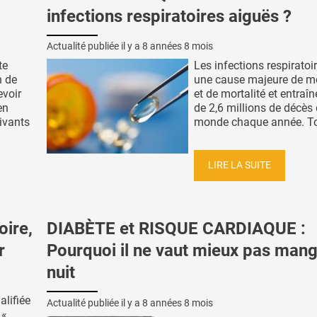
infections respiratoires aiguës ?
Actualité publiée il y a
8 années 8 mois
te
Les infections respiratoi
n de
une cause majeure de mo
voir
et de mortalité et entraîn
en
de 2,6 millions de décès
ivants
monde chaque année. Tou
LIRE LA SUITE
ire,
DIABÈTE et RISQUE CARDIAQUE :
r
Pourquoi il ne vaut mieux pas mang
nuit
alifiée
Actualité publiée il y a
8 années 8 mois
 «