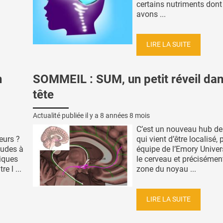
certains nutriments don
avons ...
LIRE LA SUITE
n
SOMMEIL : SUM, un petit réveil dan
tête
Actualité publiée il y a
8 années 8 mois
C’est un nouveau hub de 
eurs ?
qui vient d’être localisé, 
tudes à
équipe de l’Emory Univer
tiques
le cerveau et précisémen
e l ...
zone du noyau ...
LIRE LA SUITE