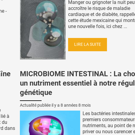
Manger ou grignoter la nuit peu
accroître le risque de maladie
ne -
cardiaque et de diabète, rappell
cette étude mexicaine qui mont
une nouvelle fois, ici chez ...
LIRE LA SUITE
aîne
MICROBIOME INTESTINAL : La chol
un nutriment essentiel à notre régul
génétique
Actualité publiée il y a
8 années 8 mois
e
Les bactéries intestinale
lié à
premiers consommateur
t du
nutriments, au point de 
rd dans
priver ou nous carencer 