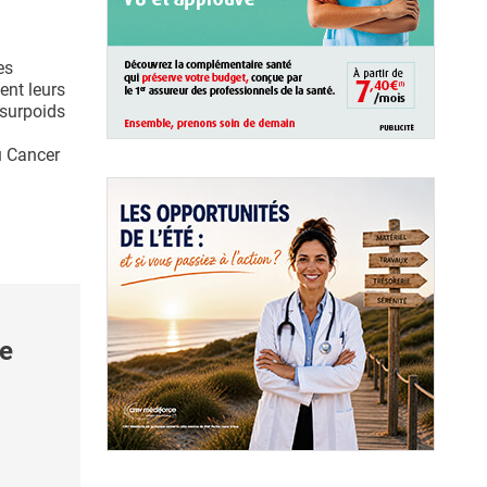
es
ent leurs
 surpoids
u Cancer
se