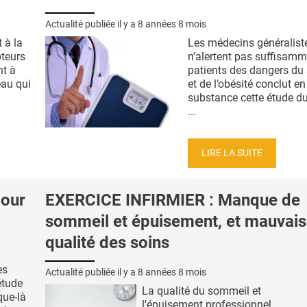
Actualité publiée il y a
8 années 8 mois
 à la
Les médecins généralist
pteurs
n’alertent pas suffisamm
nt à
patients des dangers du
eau qui
et de l’obésité conclut en
substance cette étude d
...
LIRE LA SUITE
our
EXERCICE INFIRMIER : Manque de
sommeil et épuisement, et mauvai
qualité des soins
ès
Actualité publiée il y a
8 années 8 mois
étude
La qualité du sommeil et
que-là
l'épuisement professionnel