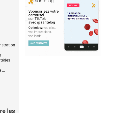
nstration
e
téries
...
re les