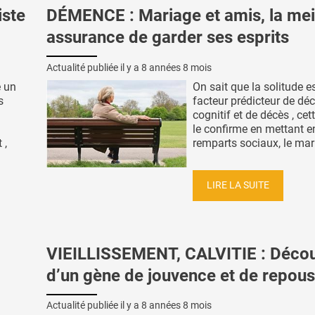
iste
DÉMENCE : Mariage et amis, la mei
assurance de garder ses esprits
Actualité publiée il y a
8 années 8 mois
é un
On sait que la solitude e
s
facteur prédicteur de déc
cognitif et de décès , cet
le confirme en mettant e
 ,
remparts sociaux, le mari
LIRE LA SUITE
VIEILLISSEMENT, CALVITIE : Déco
d’un gène de jouvence et de repous
Actualité publiée il y a
8 années 8 mois