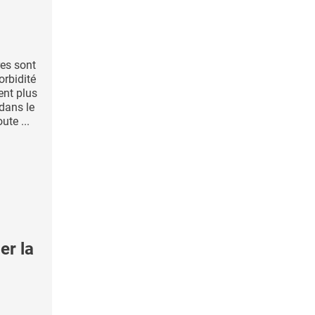
res sont
rbidité
ent plus
 dans le
te ...
er la