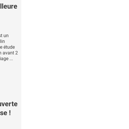
lleure
st un
lin
te étude
n avant 2
age ...
uverte
se !