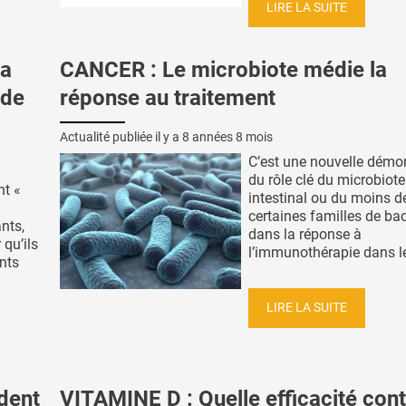
LIRE LA SUITE
la
CANCER : Le microbiote médie la
 de
réponse au traitement
Actualité publiée il y a
8 années 8 mois
C’est une nouvelle démo
du rôle clé du microbiote
nt «
intestinal ou du moins d
certaines familles de bac
nts,
dans la réponse à
 qu’ils
l’immunothérapie dans le 
nts
LIRE LA SUITE
dent
VITAMINE D : Quelle efficacité cont