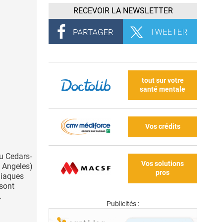
RECEVOIR LA NEWSLETTER
tout sur votre
santé mentale
Vos crédits
u Cedars-
Vos solutions
s Angeles)
pros
diaques
 sont
.
Publicités :