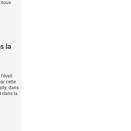
t nous
s la
l’éveil
par cette
sity, dans
t dans la