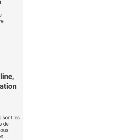
t
e
re
ine,
ation
s sont les
s de
nous
en