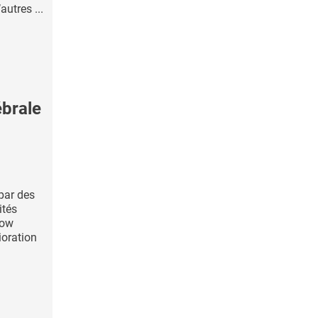
autres ...
ébrale
par des
ités
gow
ioration