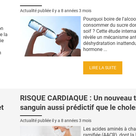
Actualité publiée il y a
8 années 3 mois
Pourquoi boire de l'alcoo
consommer du sucre donn
on
soif ? Cette étude intern
e la
révèle un mécanisme ant
ie
déshydratation inattendu
hormone ...
n
LIRE LA SUITE
RISQUE CARDIAQUE : Un nouveau t
et
sanguin aussi prédictif que le chole
Actualité publiée il y a
8 années 3 mois
Les acides aminés à cha
ramifiée (AACR), dont la 