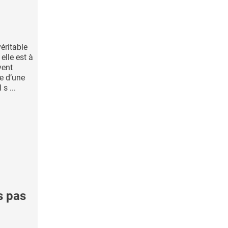
véritable
elle est à
vent
e d’une
s ...
s pas