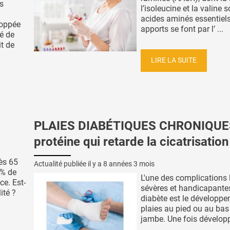
s
l’isoleucine et la valine 
acides aminés essentiels
loppée
apports se font par l’ ...
té de
t de
LIRE LA SUITE
PLAIES DIABÉTIQUES CHRONIQUES
protéine qui retarde la cicatrisation
rès 65
Actualité publiée il y a
8 années 3 mois
 % de
L'une des complications 
ce. Est-
sévères et handicapante
ité ?
diabète est le développ
plaies au pied ou au bas
jambe. Une fois dévelop
...