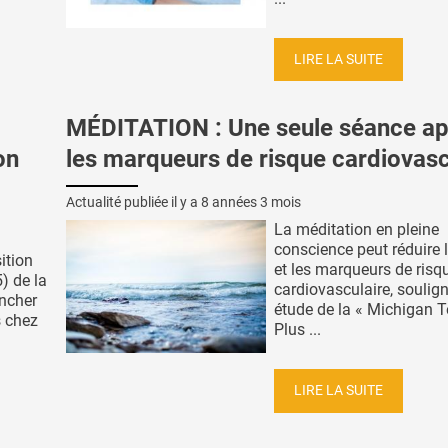
LIRE LA SUITE
MÉDITATION : Une seule séance ap
on
les marqueurs de risque cardiovasc
Actualité publiée il y a
8 années 3 mois
La méditation en pleine
conscience peut réduire l
ition
et les marqueurs de risq
) de la
cardiovasculaire, soulign
encher
étude de la « Michigan T
s chez
Plus ...
LIRE LA SUITE