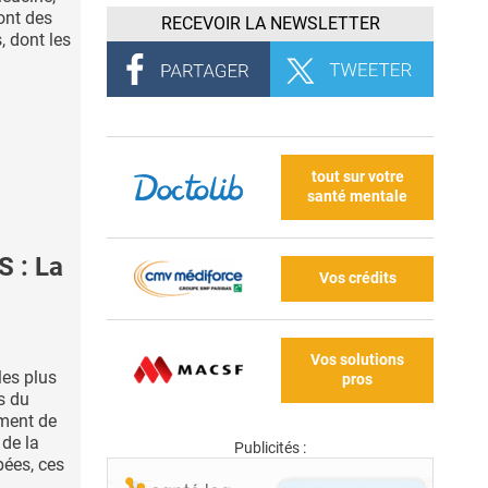
sont des
RECEVOIR LA NEWSLETTER
, dont les
tout sur votre
santé mentale
 : La
Vos crédits
Vos solutions
les plus
pros
s du
ement de
 de la
Publicités :
pées, ces