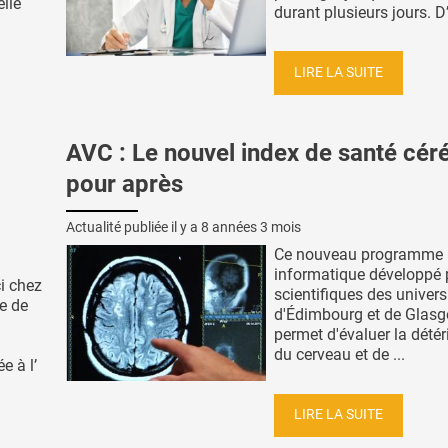
lle
durant plusieurs jours. D’
LIRE LA SUITE
AVC : Le nouvel index de santé cér
pour après
Actualité publiée il y a
8 années 3 mois
Ce nouveau programme
informatique développé 
ci chez
scientifiques des univers
e de
d'Édimbourg et de Glas
permet d'évaluer la détér
du cerveau et de ...
e à l’
LIRE LA SUITE