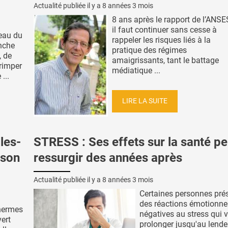
Actualité publiée il y a
8 années 3 mois
8 ans après le rapport de l’ANSE
il faut continuer sans cesse à
eau du
rappeler les risques liés à la
nche
pratique des régimes
, de
amaigrissants, tant le battage
grimper
médiatique ...
...
LIRE LA SUITE
les-
STRESS : Ses effets sur la santé p
ison
ressurgir des années après
Actualité publiée il y a
8 années 3 mois
Certaines personnes pré
des réactions émotionne
hermes
négatives au stress qui 
vert
prolonger jusqu'au lend