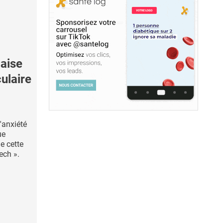
aise
ulaire
'anxiété
ue
e cette
ech ».