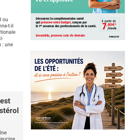
l ou
e-t-il
ationale
i-
 : une
est
stérol
îne
leucine,