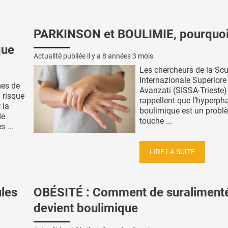
PARKINSON et BOULIMIE, pourquoi
que
Actualité publiée il y a
8 années 3 mois
Les chercheurs de la Sc
Internazionale Superiore
es de
Avanzati (SISSA-Trieste)
 risque
rappellent que l’hyperph
 la
boulimique est un probl
de
touche ...
 ...
LIRE LA SUITE
les
OBÉSITÉ : Comment de suraliment
devient boulimique