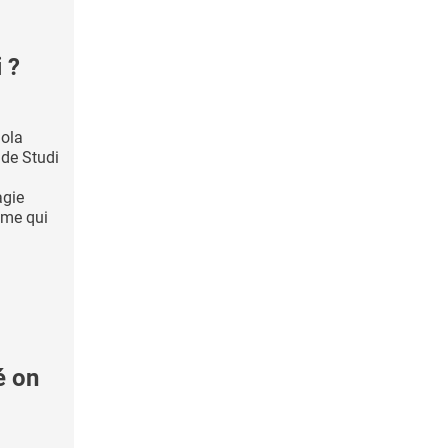
 ?
uola
 de Studi
agie
ème qui
é on