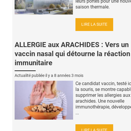
leurs portes pour une nouve
saison thermale.
LIRE LA SUITE
ALLERGIE aux ARACHIDES : Vers un
vaccin nasal qui détourne la réaction
immunitaire
Actualité publiée il y a
8 années 3 mois
Ce candidat vaccin, testé i
la souris, se montre capabl
supprimer les allergies aux
arachides. Une nouvelle
immunothérapie, développé
...
LIRE LA SUITE