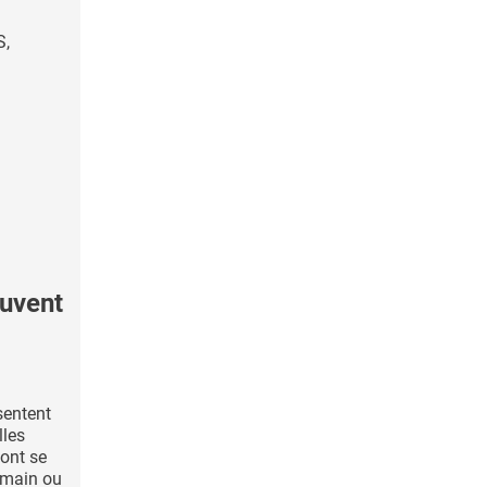
S,
euvent
sentent
lles
vont se
emain ou