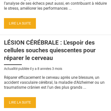
QUI SOMMES-NOUS ?
l’analyse de ses échecs peut aussi, en contribuant à réduire
le stress, améliorer les performances ...
PUBLICITÉ
CONDITIONS GÉNÉRALES
LIRE LA SUITE
CONTACT
LÉSION CÉRÉBRALE : L'espoir des
CRÉDITS
cellules souches quiescentes pour
réparer le cerveau
Actualité publiée il y a
8 années 3 mois
Réparer efficacement le cerveau après une blessure, un
accident vasculaire cérébral, la maladie d'Alzheimer ou un
traumatisme crânien est l'un des plus grands ...
LIRE LA SUITE