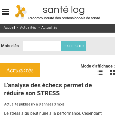
santé log
La communauté des professionnels de santé
Jump to navigation
Accueil
>
Actualités
>
Actualités
MON COMPTE
ABONNEMENT
Mots clés
S'ABONNER À LA REVUE SOIN À DOMICILE
ACTUS
Mode d'affichage :
DOSSIERS
Actualités
Voir
Vo
les
le
RÉSEAUX
actualité
ac
L’analyse des échecs permet de
en
en
E-REVUE SAD
réduire son STRESS
liste
bl
THÉMA
Actualité publiée il y a
8 années 3 mois
L'APP
Le stress aigu peut nuire à la performance. Cependant