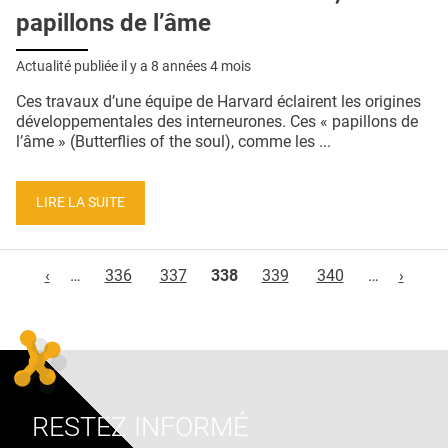
papillons de l’âme
Actualité publiée il y a
8 années 4 mois
Ces travaux d’une équipe de Harvard éclairent les origines
développementales des interneurones. Ces « papillons de
l’âme » (Butterflies of the soul), comme les ...
LIRE LA SUITE
Pages
‹
…
336
337
338
339
340
…
›
RESTEZ INFORMÉ