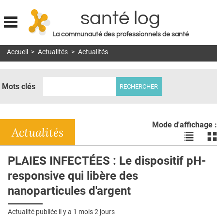
santé log
La communauté des professionnels de santé
Jump to navigation
Accueil
>
Actualités
>
Actualités
MON COMPTE
ABONNEMENT
Mots clés
S'ABONNER À LA REVUE SOIN À DOMICILE
ACTUS
Mode d'affichage :
DOSSIERS
Actualités
Voir
Vo
les
le
RÉSEAUX
actualité
ac
PLAIES INFECTÉES : Le dispositif pH-
en
en
E-REVUE SAD
responsive qui libère des
liste
bl
THÉMA
nanoparticules d'argent
L'APP
Actualité publiée il y a
1 mois 2 jours