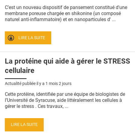
QUI SOMMES-NOUS ?
C’est un nouveau dispositif de pansement constitué d'une
membrane poreuse chargée en shikonine (un composé
PUBLICITÉ
naturel anti-inflammatoire) et en nanoparticules d' ...
CONDITIONS GÉNÉRALES
LIRE LA SUITE
CONTACT
CRÉDITS
La protéine qui aide à gérer le STRESS
cellulaire
Actualité publiée il y a
1 mois 2 jours
Cette protéine, identifiée par une équipe de biologistes de
l’Université de Syracuse, aide littéralement les cellules à
gérer le stress . Ces travaux, ...
LIRE LA SUITE