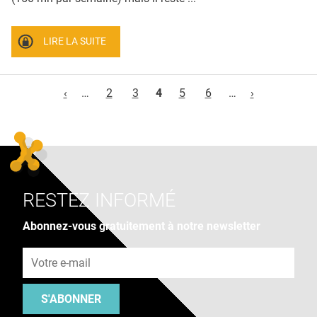
LIRE LA SUITE
Pages
‹
…
2
3
4
5
6
…
›
RESTEZ INFORMÉ
Abonnez-vous gratuitement à notre newsletter
Adresse e-mail
S'ABONNER