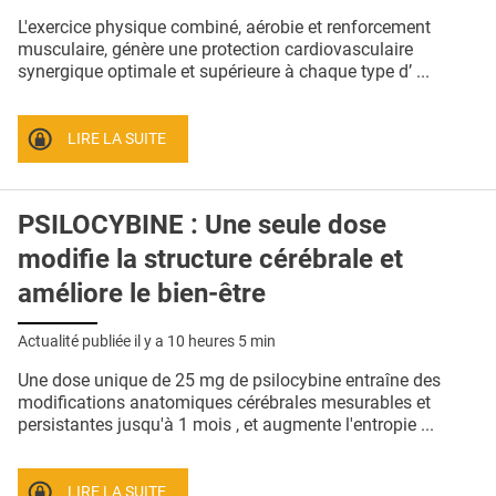
QUI SOMMES-NOUS ?
L'exercice physique combiné, aérobie et renforcement
musculaire, génère une protection cardiovasculaire
PUBLICITÉ
synergique optimale et supérieure à chaque type d’ ...
CONDITIONS GÉNÉRALES
LIRE LA SUITE
CONTACT
CRÉDITS
PSILOCYBINE : Une seule dose
modifie la structure cérébrale et
améliore le bien-être
Actualité publiée il y a
10 heures 5 min
Une dose unique de 25 mg de psilocybine entraîne des
modifications anatomiques cérébrales mesurables et
persistantes jusqu'à 1 mois , et augmente l'entropie ...
LIRE LA SUITE