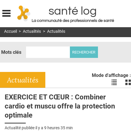
santé log
La communauté des professionnels de santé
Jump to navigation
Accueil
>
Actualités
>
Actualités
MON COMPTE
ABONNEMENT
Mots clés
S'ABONNER À LA REVUE SOIN À DOMICILE
ACTUS
Mode d'affichage :
DOSSIERS
Actualités
Voir
Vo
les
le
RÉSEAUX
actualité
ac
EXERCICE ET CŒUR : Combiner
en
en
E-REVUE SAD
cardio et muscu offre la protection
liste
bl
THÉMA
optimale
L'APP
Actualité publiée il y a
9 heures 35 min