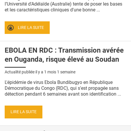
QUI SOMMES-NOUS ?
l’Université d'Adélaïde (Australie) tente de poser les bases
et les caractéristiques cliniques d'une bonne ...
PUBLICITÉ
CONDITIONS GÉNÉRALES
LIRE LA SUITE
CONTACT
EBOLA EN RDC : Transmission avérée
CRÉDITS
en Ouganda, risque élevé au Soudan
Actualité publiée il y a
1 mois 1 semaine
L'épidémie de virus Ebola Bundibugyo en République
Démocratique du Congo (RDC), qui s'est propagée sans
détection pendant 6 semaines avant son identification ...
LIRE LA SUITE