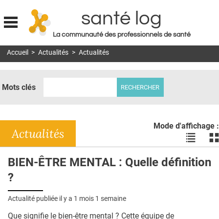
santé log
La communauté des professionnels de santé
Jump to navigation
Accueil
>
Actualités
>
Actualités
MON COMPTE
ABONNEMENT
Mots clés
S'ABONNER À LA REVUE SOIN À DOMICILE
ACTUS
Mode d'affichage :
DOSSIERS
Actualités
Voir
Vo
les
le
RÉSEAUX
actualité
ac
BIEN-ÊTRE MENTAL : Quelle définition
en
en
E-REVUE SAD
?
liste
bl
THÉMA
Actualité publiée il y a
1 mois 1 semaine
L'APP
Que signifie le bien-être mental ? Cette équipe de