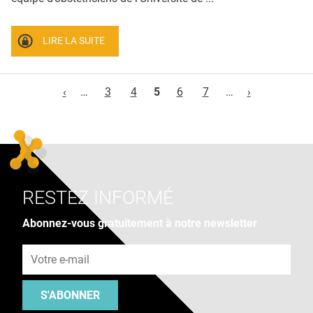
LIRE LA SUITE
Pages
‹
…
3
4
5
6
7
…
›
RESTEZ INFORMÉ
Abonnez-vous gratuitement à notre newsletter
Adresse e-mail
S'ABONNER