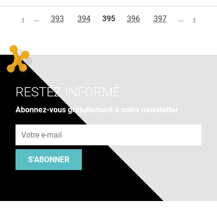
Pages
‹
…
393
394
395
396
397
…
›
RESTEZ INFORMÉ
Abonnez-vous gratuitement à notre newsletter
Adresse e-mail
S'ABONNER