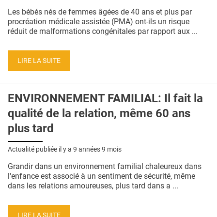
QUI SOMMES-NOUS ?
Les bébés nés de femmes âgées de 40 ans et plus par
procréation médicale assistée (PMA) ont-ils un risque
PUBLICITÉ
réduit de malformations congénitales par rapport aux ...
CONDITIONS GÉNÉRALES
LIRE LA SUITE
CONTACT
CRÉDITS
ENVIRONNEMENT FAMILIAL: Il fait la
qualité de la relation, même 60 ans
plus tard
Actualité publiée il y a
9 années 9 mois
Grandir dans un environnement familial chaleureux dans
l'enfance est associé à un sentiment de sécurité, même
dans les relations amoureuses, plus tard dans a ...
LIRE LA SUITE