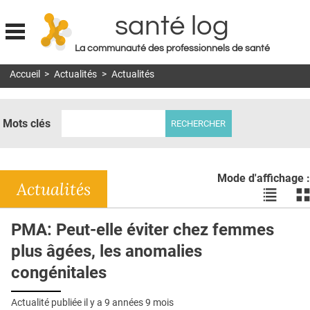
santé log
La communauté des professionnels de santé
Jump to navigation
Accueil
>
Actualités
>
Actualités
MON COMPTE
ABONNEMENT
Mots clés
S'ABONNER À LA REVUE SOIN À DOMICILE
ACTUS
Mode d'affichage :
DOSSIERS
Actualités
Voir
Vo
les
le
RÉSEAUX
actualité
ac
PMA: Peut-elle éviter chez femmes
en
en
E-REVUE SAD
plus âgées, les anomalies
liste
bl
THÉMA
congénitales
L'APP
Actualité publiée il y a
9 années 9 mois