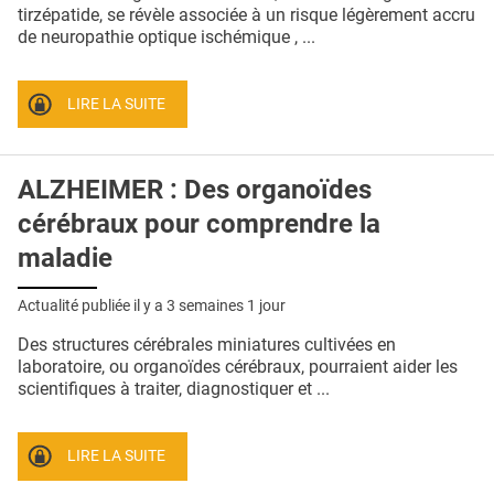
QUI SOMMES-NOUS ?
tirzépatide, se révèle associée à un risque légèrement accru
de neuropathie optique ischémique , ...
PUBLICITÉ
CONDITIONS GÉNÉRALES
LIRE LA SUITE
CONTACT
ALZHEIMER : Des organoïdes
CRÉDITS
cérébraux pour comprendre la
maladie
Actualité publiée il y a
3 semaines 1 jour
Des structures cérébrales miniatures cultivées en
laboratoire, ou organoïdes cérébraux, pourraient aider les
scientifiques à traiter, diagnostiquer et ...
LIRE LA SUITE