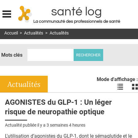
santé log
La communauté des professionnels de santé
Jump to navigation
Accueil
>
Actualités
>
Actualités
MON COMPTE
ABONNEMENT
Mots clés
S'ABONNER À LA REVUE SOIN À DOMICILE
ACTUS
Mode d'affichage :
DOSSIERS
Actualités
Voir
Vo
les
le
RÉSEAUX
actualité
ac
AGONISTES du GLP-1 : Un léger
en
en
E-REVUE SAD
risque de neuropathie optique
liste
bl
THÉMA
Actualité publiée il y a
3 semaines 4 heures
L'APP
L'utilisation d’agonistes du GLP-1, dont le sémaglutide et le