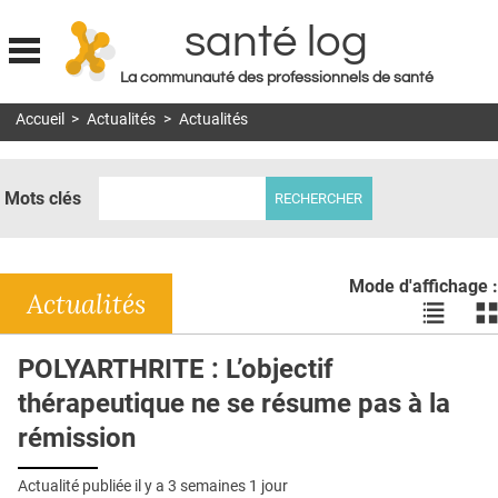
santé log
La communauté des professionnels de santé
Jump to navigation
Accueil
>
Actualités
>
Actualités
MON COMPTE
ABONNEMENT
Mots clés
S'ABONNER À LA REVUE SOIN À DOMICILE
ACTUS
Mode d'affichage :
DOSSIERS
Actualités
Voir
Vo
les
le
RÉSEAUX
actualité
ac
POLYARTHRITE : L’objectif
en
en
E-REVUE SAD
thérapeutique ne se résume pas à la
liste
bl
THÉMA
rémission
L'APP
Actualité publiée il y a
3 semaines 1 jour