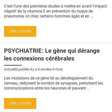
QUI SOMMES-NOUS ?
C’est l’une des premières études à mettre en avant l’impact
négatif de la vitamine E en prévention du risque de
PUBLICITÉ
pneumonie, ici chez certains hommes âgés et en ...
CONDITIONS GÉNÉRALES
LIRE LA SUITE
CONTACT
CRÉDITS
PSYCHIATRIE: Le gène qui dérange
les connexions cérébrales
Actualité publiée il y a
9 années 9 mois
Les mutations de ce gène lié au développement du
cerveau, réduisent le nombre de synapses, perturbent les
communications entre les neurones et peuvent ...
LIRE LA SUITE