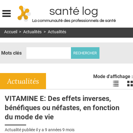
santé log
La communauté des professionnels de santé
Jump to navigation
Accueil
>
Actualités
>
Actualités
MON COMPTE
ABONNEMENT
Mots clés
S'ABONNER À LA REVUE SOIN À DOMICILE
ACTUS
Mode d'affichage :
DOSSIERS
Actualités
Voir
Vo
les
le
RÉSEAUX
actualité
ac
VITAMINE E: Des effets inverses,
en
en
E-REVUE SAD
bénéfiques ou néfastes, en fonction
liste
bl
THÉMA
du mode de vie
L'APP
Actualité publiée il y a
9 années 9 mois