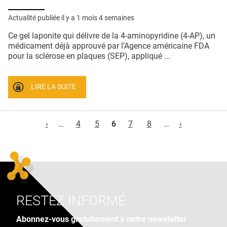
Actualité publiée il y a
1 mois 4 semaines
Ce gel laponite qui délivre de la 4-aminopyridine (4-AP), un
médicament déjà approuvé par l’Agence américaine FDA
pour la sclérose en plaques (SEP), appliqué ...
LIRE LA SUITE
Pages
‹
…
4
5
6
7
8
…
›
RESTEZ INFORMÉ
Abonnez-vous gratuitement à notre newsletter