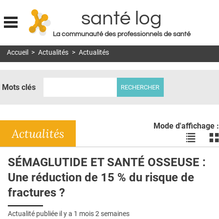
santé log
La communauté des professionnels de santé
Jump to navigation
Accueil
>
Actualités
>
Actualités
MON COMPTE
ABONNEMENT
Mots clés
S'ABONNER À LA REVUE SOIN À DOMICILE
ACTUS
Mode d'affichage :
DOSSIERS
Actualités
Voir
Vo
les
le
RÉSEAUX
actualité
ac
SÉMAGLUTIDE ET SANTÉ OSSEUSE :
en
en
E-REVUE SAD
Une réduction de 15 % du risque de
liste
bl
THÉMA
fractures ?
L'APP
Actualité publiée il y a
1 mois 2 semaines