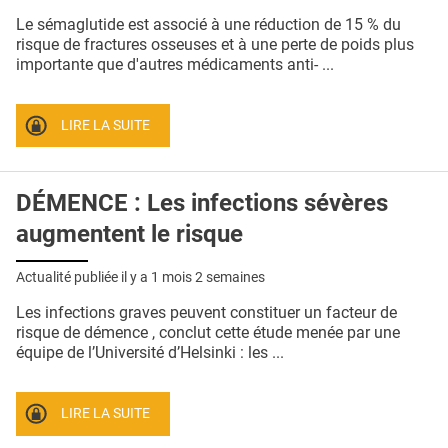
QUI SOMMES-NOUS ?
Le sémaglutide est associé à une réduction de 15 % du
risque de fractures osseuses et à une perte de poids plus
PUBLICITÉ
importante que d'autres médicaments anti- ...
CONDITIONS GÉNÉRALES
LIRE LA SUITE
CONTACT
CRÉDITS
DÉMENCE : Les infections sévères
augmentent le risque
Actualité publiée il y a
1 mois 2 semaines
Les infections graves peuvent constituer un facteur de
risque de démence , conclut cette étude menée par une
équipe de l’Université d’Helsinki : les ...
LIRE LA SUITE