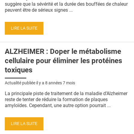
QUI SOMMES-NOUS ?
suggère que la sévérité et la durée des bouffées de chaleur
peuvent être de sérieux signes ...
PUBLICITÉ
CONDITIONS GÉNÉRALES
LIRE LA SUITE
CONTACT
ALZHEIMER : Doper le métabolisme
CRÉDITS
cellulaire pour éliminer les protéines
toxiques
Actualité publiée il y a
8 années 7 mois
La principale piste de traitement de la maladie d’Alzheimer
reste de tenter de réduire la formation de plaques
amyloïdes. Cependant, une autre option pourrait ...
LIRE LA SUITE