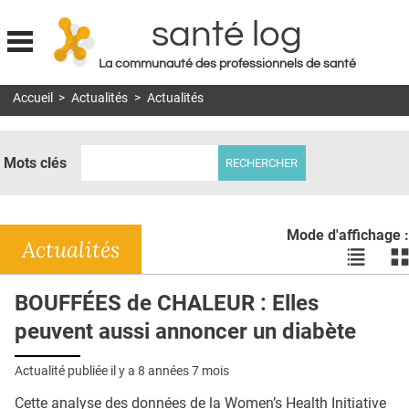
santé log
La communauté des professionnels de santé
Jump to navigation
Accueil
>
Actualités
>
Actualités
MON COMPTE
ABONNEMENT
Mots clés
S'ABONNER À LA REVUE SOIN À DOMICILE
ACTUS
Mode d'affichage :
DOSSIERS
Actualités
Voir
Vo
les
le
RÉSEAUX
actualité
ac
BOUFFÉES de CHALEUR : Elles
en
en
E-REVUE SAD
peuvent aussi annoncer un diabète
liste
bl
THÉMA
Actualité publiée il y a
8 années 7 mois
L'APP
Cette analyse des données de la Women’s Health Initiative