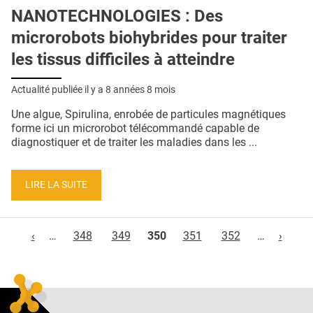
NANOTECHNOLOGIES : Des
microrobots biohybrides pour traiter
les tissus difficiles à atteindre
Actualité publiée il y a
8 années 8 mois
Une algue, Spirulina, enrobée de particules magnétiques
forme ici un microrobot télécommandé capable de
diagnostiquer et de traiter les maladies dans les ...
LIRE LA SUITE
Pages
‹
…
348
349
350
351
352
…
›