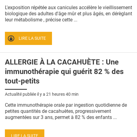
QUI SOMMES-NOUS ?
L'exposition répétée aux canicules accélère le vieillissement
biologique des adultes d'âge mûr et plus âgés, en dérèglant
PUBLICITÉ
leur métabolisme , précise cette ...
CONDITIONS GÉNÉRALES
LIRE LA SUITE
CONTACT
CRÉDITS
ALLERGIE À LA CACAHUÈTE : Une
immunothérapie qui guérit 82 % des
tout-petits
Actualité publiée il y a
21 heures 40 min
Cette immunothérapie orale par ingestion quotidienne de
petites quantités de cacahuètes, progressivement
augmentées sur 3 ans, permet à 82 % des enfants ...
LIRE LA SUITE