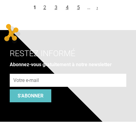
Pages
1
2
3
4
5
…
›
RESTEZ INFORMÉ
Abonnez-vous gratuitement à notre newsletter
Adresse e-mail
S'ABONNER