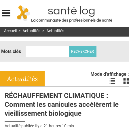
santé log
La communauté des professionnels de santé
Jump to navigation
Accueil
>
Actualités
>
Actualités
MON COMPTE
ABONNEMENT
Mots clés
S'ABONNER À LA REVUE SOIN À DOMICILE
ACTUS
Mode d'affichage :
DOSSIERS
Actualités
Voir
Vo
les
le
RÉSEAUX
actualité
ac
RÉCHAUFFEMENT CLIMATIQUE :
en
en
E-REVUE SAD
Comment les canicules accélèrent le
liste
bl
THÉMA
vieillissement biologique
L'APP
Actualité publiée il y a
21 heures 10 min