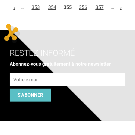
Pages
‹
…
353
354
355
356
357
…
›
RESTEZ INFORMÉ
Abonnez-vous gratuitement à notre newsletter
Adresse e-mail
S'ABONNER