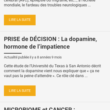
cérébral (AVC), épilepsie ou migraine, etc…, à l'échelle
mondiale, le fardeau des troubles neurologiques ...
LIRE LA SUITE
PRISE de DÉCISION : La dopamine,
hormone de l’impatience
Actualité publiée il y a
8 années 9 mois
Cette étude de l’Université du Texas à San Antonio décrit
comment la dopamine vient nous expliquer que « ça ne
vaut pas la peine d'attendre ». Ce rôle clé dans ...
LIRE LA SUITE
MICROBIOME et CANCER :