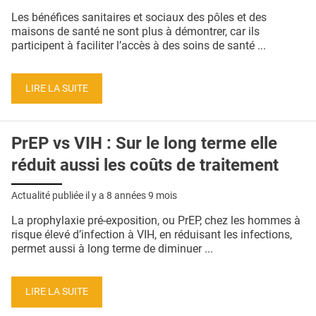
QUI SOMMES-NOUS ?
Les bénéfices sanitaires et sociaux des pôles et des
maisons de santé ne sont plus à démontrer, car ils
PUBLICITÉ
participent à faciliter l’accès à des soins de santé ...
CONDITIONS GÉNÉRALES
LIRE LA SUITE
CONTACT
CRÉDITS
PrEP vs VIH : Sur le long terme elle
réduit aussi les coûts de traitement
Actualité publiée il y a
8 années 9 mois
La prophylaxie pré-exposition, ou PrEP, chez les hommes à
risque élevé d’infection à VIH, en réduisant les infections,
permet aussi à long terme de diminuer ...
LIRE LA SUITE