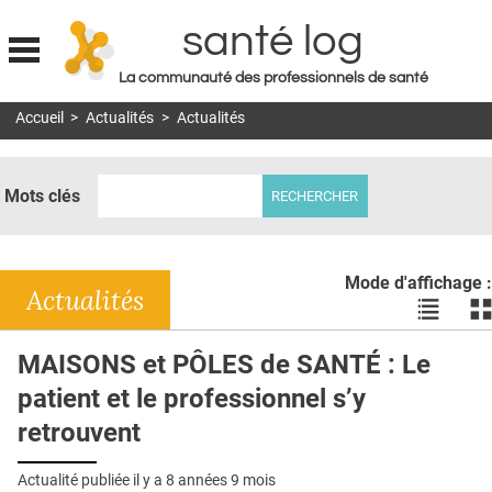
santé log
La communauté des professionnels de santé
Jump to navigation
Accueil
>
Actualités
>
Actualités
MON COMPTE
ABONNEMENT
Mots clés
S'ABONNER À LA REVUE SOIN À DOMICILE
ACTUS
Mode d'affichage :
DOSSIERS
Actualités
Voir
Vo
les
le
RÉSEAUX
actualité
ac
MAISONS et PÔLES de SANTÉ : Le
en
en
E-REVUE SAD
patient et le professionnel s’y
liste
bl
THÉMA
retrouvent
L'APP
Actualité publiée il y a
8 années 9 mois