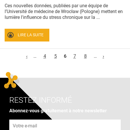
Ces nouvelles données, publiées par une équipe de
l’Université de médecine de Wrocław (Pologne) mettent en
lumière l'influence du stress chronique sur la ...
LIRE LA SUITE
Pages
‹
…
4
5
6
7
8
…
›
RESTEZ INFORMÉ
Abonnez-vous gratuitement à notre newsletter
Adresse e-mail