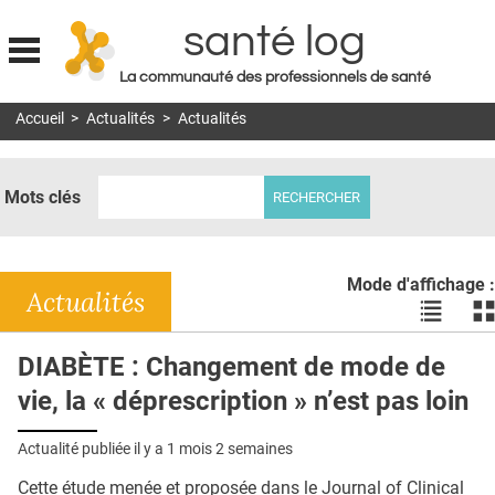
santé log
La communauté des professionnels de santé
Jump to navigation
Accueil
>
Actualités
>
Actualités
MON COMPTE
ABONNEMENT
Mots clés
S'ABONNER À LA REVUE SOIN À DOMICILE
ACTUS
Mode d'affichage :
DOSSIERS
Actualités
Voir
Vo
les
le
RÉSEAUX
actualité
ac
DIABÈTE : Changement de mode de
en
en
E-REVUE SAD
vie, la « déprescription » n’est pas loin
liste
bl
THÉMA
Actualité publiée il y a
1 mois 2 semaines
L'APP
Cette étude menée et proposée dans le Journal of Clinical