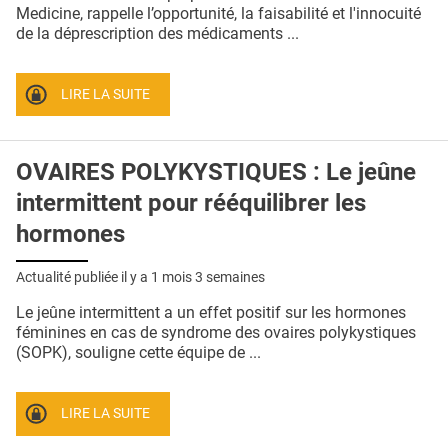
QUI SOMMES-NOUS ?
Medicine, rappelle l’opportunité, la faisabilité et l'innocuité
de la déprescription des médicaments ...
PUBLICITÉ
CONDITIONS GÉNÉRALES
LIRE LA SUITE
CONTACT
OVAIRES POLYKYSTIQUES : Le jeûne
CRÉDITS
intermittent pour rééquilibrer les
hormones
Actualité publiée il y a
1 mois 3 semaines
Le jeûne intermittent a un effet positif sur les hormones
féminines en cas de syndrome des ovaires polykystiques
(SOPK), souligne cette équipe de ...
LIRE LA SUITE