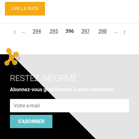
LIRE LA SUITE
Pages
‹
…
394
395
396
397
398
…
›
RESTEZ INFORMÉ
Abonnez-vous gratuitement à notre newsletter
Adresse e-mail
S'ABONNER