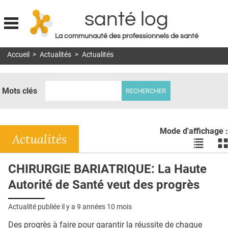
santé log
La communauté des professionnels de santé
Jump to navigation
Accueil
>
Actualités
>
Actualités
MON COMPTE
ABONNEMENT
Mots clés
S'ABONNER À LA REVUE SOIN À DOMICILE
ACTUS
Mode d'affichage :
DOSSIERS
Actualités
Voir
Vo
les
le
RÉSEAUX
actualité
ac
CHIRURGIE BARIATRIQUE: La Haute
en
en
E-REVUE SAD
Autorité de Santé veut des progrès
liste
bl
THÉMA
Actualité publiée il y a
9 années 10 mois
L'APP
Des progrès à faire pour garantir la réussite de chaque