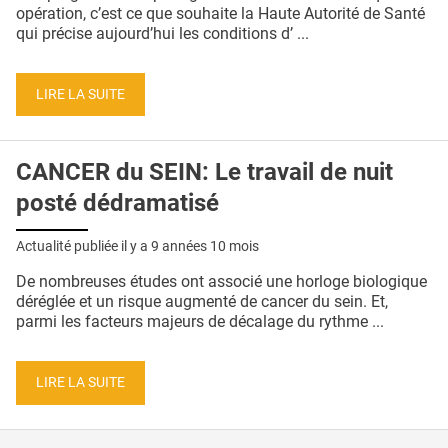
QUI SOMMES-NOUS ?
opération, c’est ce que souhaite la Haute Autorité de Santé
qui précise aujourd’hui les conditions d’ ...
PUBLICITÉ
CONDITIONS GÉNÉRALES
LIRE LA SUITE
CONTACT
CANCER du SEIN: Le travail de nuit
CRÉDITS
posté dédramatisé
Actualité publiée il y a
9 années 10 mois
De nombreuses études ont associé une horloge biologique
déréglée et un risque augmenté de cancer du sein. Et,
parmi les facteurs majeurs de décalage du rythme ...
LIRE LA SUITE