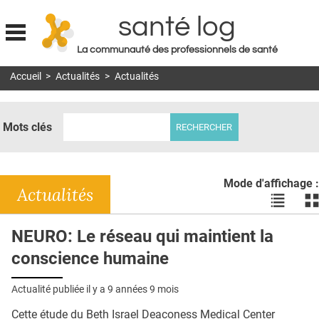
santé log
La communauté des professionnels de santé
Jump to navigation
Accueil
>
Actualités
>
Actualités
MON COMPTE
ABONNEMENT
Mots clés
S'ABONNER À LA REVUE SOIN À DOMICILE
ACTUS
Mode d'affichage :
DOSSIERS
Actualités
Voir
Vo
les
le
RÉSEAUX
actualité
ac
NEURO: Le réseau qui maintient la
en
en
E-REVUE SAD
conscience humaine
liste
bl
THÉMA
Actualité publiée il y a
9 années 9 mois
L'APP
Cette étude du Beth Israel Deaconess Medical Center