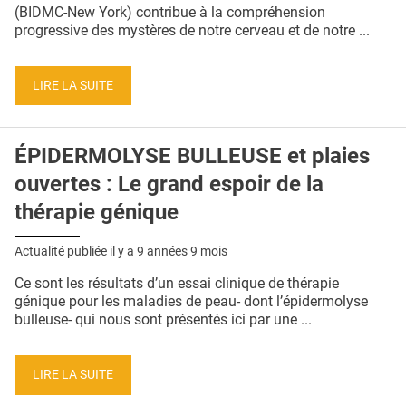
QUI SOMMES-NOUS ?
(BIDMC-New York) contribue à la compréhension
progressive des mystères de notre cerveau et de notre ...
PUBLICITÉ
CONDITIONS GÉNÉRALES
LIRE LA SUITE
CONTACT
ÉPIDERMOLYSE BULLEUSE et plaies
CRÉDITS
ouvertes : Le grand espoir de la
thérapie génique
Actualité publiée il y a
9 années 9 mois
Ce sont les résultats d’un essai clinique de thérapie
génique pour les maladies de peau- dont l’épidermolyse
bulleuse- qui nous sont présentés ici par une ...
LIRE LA SUITE