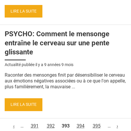
LIRE LA SUITE
PSYCHO: Comment le mensonge
entraîne le cerveau sur une pente
glissante
Actualité publiée il y a
9 années 9 mois
Raconter des mensonges finit par désensibiliser le cerveau
aux émotions négatives associées ou à ce que l'on appelle,
plus familièrement, la mauvaise ...
LIRE LA SUITE
Pages
‹
…
391
392
393
394
395
…
›