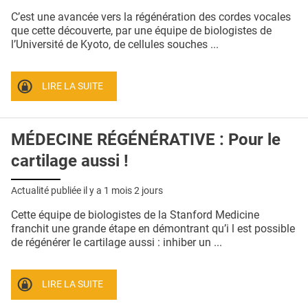
QUI SOMMES-NOUS ?
C’est une avancée vers la régénération des cordes vocales
que cette découverte, par une équipe de biologistes de
PUBLICITÉ
l’Université de Kyoto, de cellules souches ...
CONDITIONS GÉNÉRALES
LIRE LA SUITE
CONTACT
CRÉDITS
MÉDECINE RÉGÉNÉRATIVE : Pour le
cartilage aussi !
Actualité publiée il y a
1 mois 2 jours
Cette équipe de biologistes de la Stanford Medicine
franchit une grande étape en démontrant qu’i l est possible
de régénérer le cartilage aussi : inhiber un ...
LIRE LA SUITE