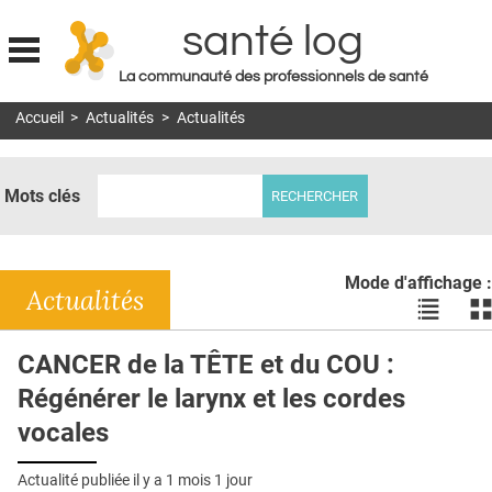
santé log
La communauté des professionnels de santé
Jump to navigation
Accueil
>
Actualités
>
Actualités
MON COMPTE
ABONNEMENT
Mots clés
S'ABONNER À LA REVUE SOIN À DOMICILE
ACTUS
Mode d'affichage :
DOSSIERS
Actualités
Voir
Vo
les
le
RÉSEAUX
actualité
ac
CANCER de la TÊTE et du COU :
en
en
E-REVUE SAD
Régénérer le larynx et les cordes
liste
bl
THÉMA
vocales
L'APP
Actualité publiée il y a
1 mois 1 jour