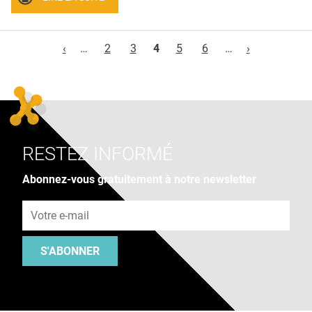
Pages
‹
…
2
3
4
5
6
…
›
RESTEZ INFORMÉ
Abonnez-vous gratuitement à notre newsletter
Adresse e-mail
S'ABONNER