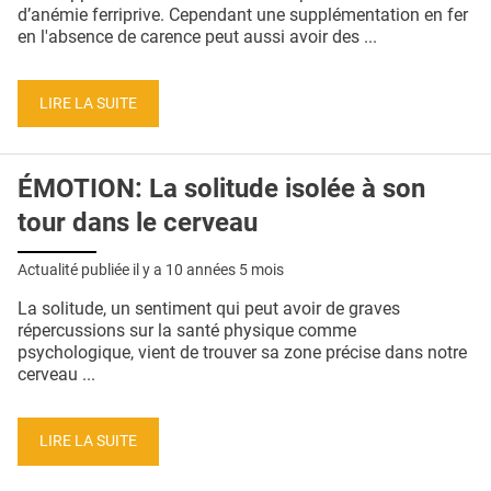
QUI SOMMES-NOUS ?
d’anémie ferriprive. Cependant une supplémentation en fer
en l'absence de carence peut aussi avoir des ...
PUBLICITÉ
CONDITIONS GÉNÉRALES
LIRE LA SUITE
CONTACT
ÉMOTION: La solitude isolée à son
CRÉDITS
tour dans le cerveau
Actualité publiée il y a
10 années 5 mois
La solitude, un sentiment qui peut avoir de graves
répercussions sur la santé physique comme
psychologique, vient de trouver sa zone précise dans notre
cerveau ...
LIRE LA SUITE