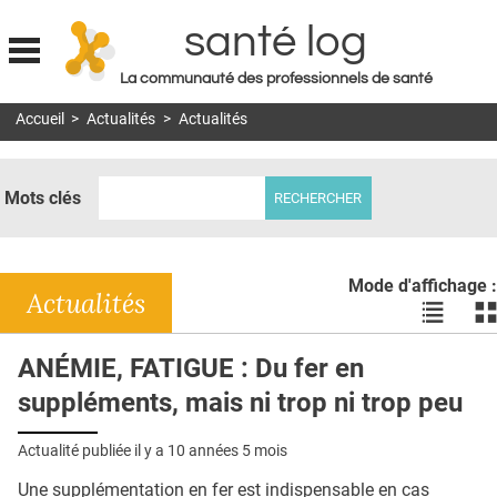
santé log
La communauté des professionnels de santé
Jump to navigation
Accueil
>
Actualités
>
Actualités
MON COMPTE
ABONNEMENT
Mots clés
S'ABONNER À LA REVUE SOIN À DOMICILE
ACTUS
Mode d'affichage :
DOSSIERS
Actualités
Voir
Vo
les
le
RÉSEAUX
actualité
ac
ANÉMIE, FATIGUE : Du fer en
en
en
E-REVUE SAD
suppléments, mais ni trop ni trop peu
liste
bl
THÉMA
Actualité publiée il y a
10 années 5 mois
L'APP
Une supplémentation en fer est indispensable en cas