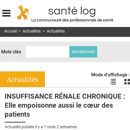
santé log
La communauté des professionnels de santé
Jump to navigation
Accueil
>
Actualités
>
Actualités
MON COMPTE
ABONNEMENT
Mots clés
S'ABONNER À LA REVUE SOIN À DOMICILE
ACTUS
Mode d'affichage :
DOSSIERS
Actualités
Voir
Vo
les
le
RÉSEAUX
actualité
ac
INSUFFISANCE RÉNALE CHRONIQUE :
en
en
E-REVUE SAD
Elle empoisonne aussi le cœur des
liste
bl
THÉMA
patients
L'APP
Actualité publiée il y a
1 mois 2 semaines