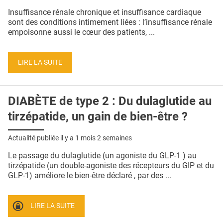
QUI SOMMES-NOUS ?
Insuffisance rénale chronique et insuffisance cardiaque
sont des conditions intimement liées : l’insuffisance rénale
PUBLICITÉ
empoisonne aussi le cœur des patients, ...
CONDITIONS GÉNÉRALES
LIRE LA SUITE
CONTACT
CRÉDITS
DIABÈTE de type 2 : Du dulaglutide au
tirzépatide, un gain de bien-être ?
Actualité publiée il y a
1 mois 2 semaines
Le passage du dulaglutide (un agoniste du GLP-1 ) au
tirzépatide (un double-agoniste des récepteurs du GIP et du
GLP-1) améliore le bien-être déclaré , par des ...
LIRE LA SUITE