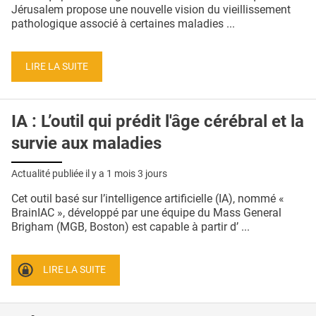
QUI SOMMES-NOUS ?
Jérusalem propose une nouvelle vision du vieillissement
pathologique associé à certaines maladies ...
PUBLICITÉ
CONDITIONS GÉNÉRALES
LIRE LA SUITE
CONTACT
IA : L’outil qui prédit l'âge cérébral et la
CRÉDITS
survie aux maladies
Actualité publiée il y a
1 mois 3 jours
Cet outil basé sur l’intelligence artificielle (IA), nommé «
BrainIAC », développé par une équipe du Mass General
Brigham (MGB, Boston) est capable à partir d’ ...
LIRE LA SUITE