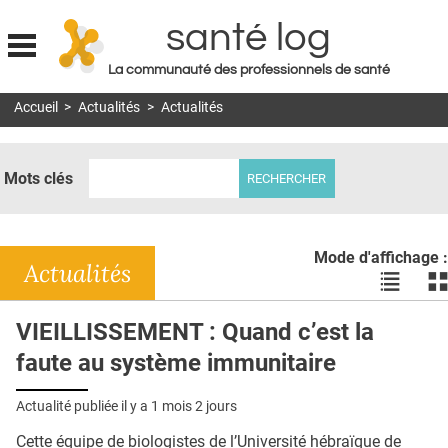
santé log
La communauté des professionnels de santé
Jump to navigation
Accueil
>
Actualités
>
Actualités
MON COMPTE
ABONNEMENT
Mots clés
S'ABONNER À LA REVUE SOIN À DOMICILE
ACTUS
Mode d'affichage :
DOSSIERS
Actualités
Voir
Vo
les
le
RÉSEAUX
actualité
ac
VIEILLISSEMENT : Quand c’est la
en
en
E-REVUE SAD
faute au système immunitaire
liste
bl
THÉMA
Actualité publiée il y a
1 mois 2 jours
L'APP
Cette équipe de biologistes de l’Université hébraïque de