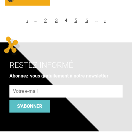
Pages
‹
…
2
3
4
5
6
…
›
RESTEZ INFORMÉ
Abonnez-vous gratuitement à notre newsletter
Adresse e-mail
S'ABONNER