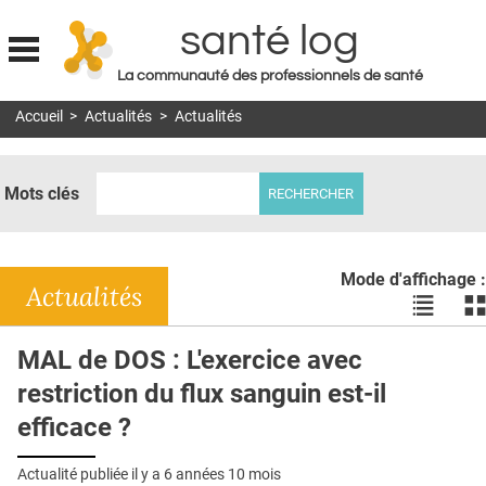
santé log
La communauté des professionnels de santé
Jump to navigation
Accueil
>
Actualités
>
Actualités
MON COMPTE
ABONNEMENT
Mots clés
S'ABONNER À LA REVUE SOIN À DOMICILE
ACTUS
Mode d'affichage :
DOSSIERS
Actualités
Voir
Vo
les
le
RÉSEAUX
actualité
ac
MAL de DOS : L'exercice avec
en
en
E-REVUE SAD
restriction du flux sanguin est-il
liste
bl
THÉMA
efficace ?
L'APP
Actualité publiée il y a
6 années 10 mois