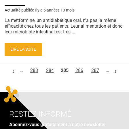
Actualité publiée il y a
6 années 10 mois
La metformine, un antidiabétique oral, n’a pas la même
efficacité chez tous les patients. Leur alimentation et donc
leur microbiote intestinal est très ...
LIRE LA SUITE
Pages
‹
…
283
284
285
286
287
…
›
RESTEZ INFORMÉ
Abonnez-vous gratuitement à notre newsletter