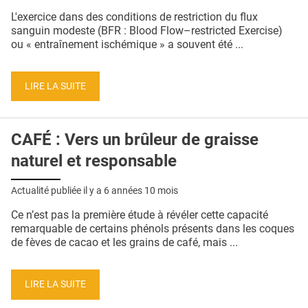
QUI SOMMES-NOUS ?
L'exercice dans des conditions de restriction du flux
sanguin modeste (BFR : Blood Flow–restricted Exercise)
PUBLICITÉ
ou « entraînement ischémique » a souvent été ...
CONDITIONS GÉNÉRALES
LIRE LA SUITE
CONTACT
CRÉDITS
CAFÉ : Vers un brûleur de graisse
naturel et responsable
Actualité publiée il y a
6 années 10 mois
Ce n’est pas la première étude à révéler cette capacité
remarquable de certains phénols présents dans les coques
de fèves de cacao et les grains de café, mais ...
LIRE LA SUITE