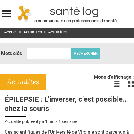
santé log
La communauté des professionnels de santé
Jump to navigation
Accueil
>
Actualités
>
Actualités
MON COMPTE
ABONNEMENT
Mots clés
S'ABONNER À LA REVUE SOIN À DOMICILE
ACTUS
Mode d'affichage :
DOSSIERS
Actualités
Voir
Vo
les
le
RÉSEAUX
actualité
ac
ÉPILEPSIE : L’inverser, c’est possible…
en
en
E-REVUE SAD
chez la souris
liste
bl
THÉMA
Actualité publiée il y a
1 mois 1 semaine
L'APP
Ces scientifiques de l'Université de Virginie sont parvenus à