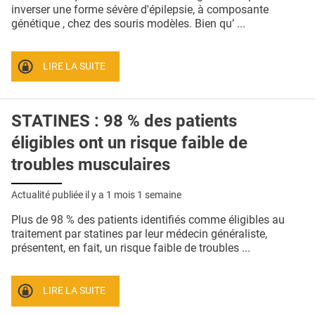
QUI SOMMES-NOUS ?
inverser une forme sévère d'épilepsie, à composante
génétique , chez des souris modèles. Bien qu’ ...
PUBLICITÉ
CONDITIONS GÉNÉRALES
LIRE LA SUITE
CONTACT
STATINES : 98 % des patients
CRÉDITS
éligibles ont un risque faible de
troubles musculaires
Actualité publiée il y a
1 mois 1 semaine
Plus de 98 % des patients identifiés comme éligibles au
traitement par statines par leur médecin généraliste,
présentent, en fait, un risque faible de troubles ...
LIRE LA SUITE