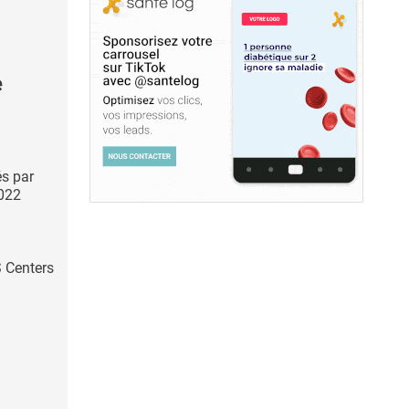
e
és par
2022
 Centers