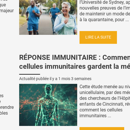
l’Université de Sydney, a
que
nouvelles preuves de l’i
 majeur
de maintenir un mode de 
à la quarantaine, pour ...
LIRE LA SUITE
RÉPONSE IMMUNITAIRE : Comment
cellules immunitaires gardent la m
Actualité publiée il y a
1 mois 3 semaines
Cette étude menée au ni
unicellulaire, par des mé
es
des chercheurs de l'Hôpi
e
enfants de Cincinnati, ré
prendre
comment les cellules
bles
immunitaires ...