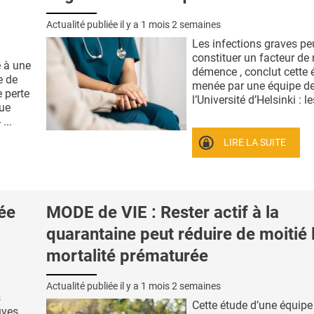
Actualité publiée il y a
1 mois 2 semaines
Les infections graves pe
constituer un facteur de 
é à une
démence , conclut cette 
e de
menée par une équipe d
 perte
l’Université d’Helsinki : les
que
...
LIRE LA SUITE
tée
MODE de VIE : Rester actif à la
quarantaine peut réduire de moitié 
mortalité prématurée
Actualité publiée il y a
1 mois 2 semaines
s
Cette étude d’une équipe
uves