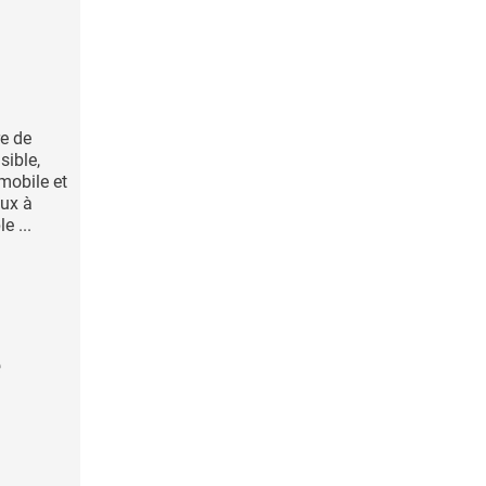
re de
sible,
mobile et
ux à
 ...
e