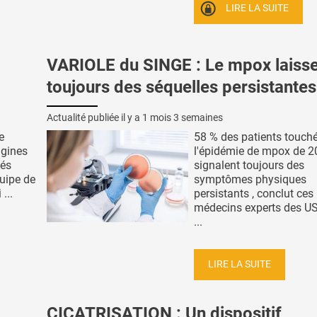
LIRE LA SUITE
VARIOLE du SINGE : Le mpox laiss
toujours des séquelles persistantes
Actualité publiée il y a
1 mois 3 semaines
e
58 % des patients touch
igines
l'épidémie de mpox de 
vés
signalent toujours des
quipe de
symptômes physiques
...
persistants , conclut ces
médecins experts des US
...
LIRE LA SUITE
CICATRISATION : Un dispositif