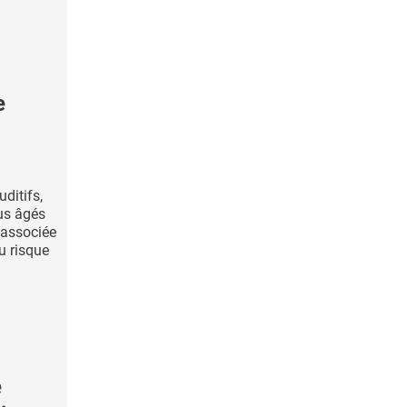
e
uditifs,
lus âgés
 associée
u risque
é