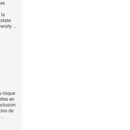
nes
 la
nstate
rsity ...
au risque
ltes en
nclusion
cins de
...