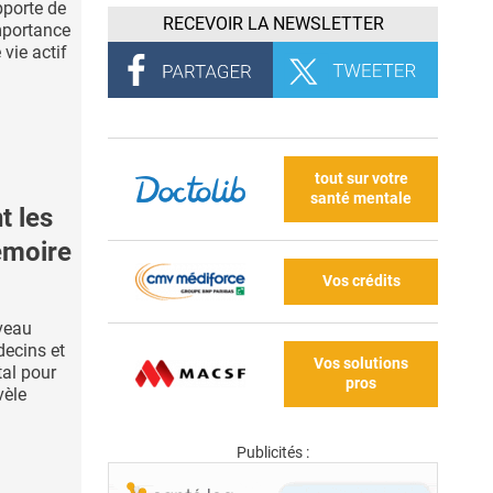
pporte de
RECEVOIR LA NEWSLETTER
mportance
vie actif
tout sur votre
santé mentale
 les
émoire
Vos crédits
veau
decins et
Vos solutions
tal pour
pros
vèle
Publicités :