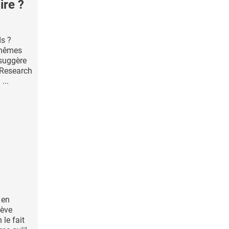
ire ?
ds ?
 mêmes
 suggère
 Research
...
 en
lève
 le fait