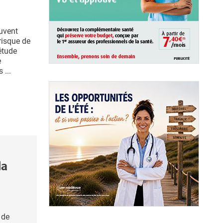
uvent
risque de
étude
e
 ...
la
 de