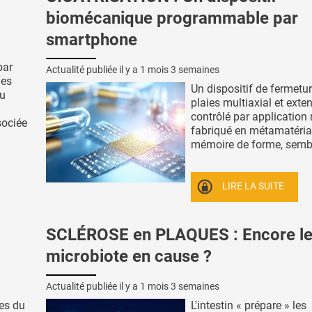
biomécanique programmable par
smartphone
par
Actualité publiée il y a
1 mois 3 semaines
des
Un dispositif de fermetu
au
plaies multiaxial et exten
contrôlé par application 
sociée
fabriqué en métamatéria
mémoire de forme, semble
LIRE LA SUITE
SCLÉROSE en PLAQUES : Encore l
microbiote en cause ?
Actualité publiée il y a
1 mois 3 semaines
es du
L'intestin « prépare » les