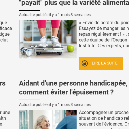
"payait" plus que la variété alimenta
Actualité publiée il y a
1 mois 3 semaines
ique
« Envie de perdre du poi
ficace
Essayez de manger les
atigue
repas régulièrement ! » ,
nclut
cette équipe de l’Oregon
Institute. Ces experts, qui 
LIRE LA SUITE
rs
Aidant d'une personne handicapée,
comment éviter l'épuisement ?
Actualité publiée il y a
1 mois 3 semaines
r une
Accompagner un proche
lth
situation de handicap re
e
souvent de l'évidence. On