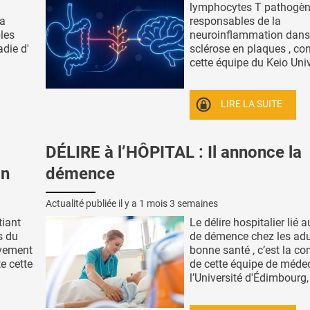
lymphocytes T pathogè
la
responsables de la
les
neuroinflammation dans
adie d'
sclérose en plaques , co
cette équipe du Keio Unive
LIRE LA SUITE
DÉLIRE à l’HÔPITAL : Il annonce la
on
démence
Actualité publiée il y a
1 mois 3 semaines
tiant
Le délire hospitalier lié 
s du
de démence chez les adu
ivement
bonne santé , c’est la co
te cette
de cette équipe de méde
l’Université d'Édimbourg, 