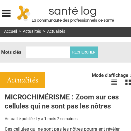
santé log
La communauté des professionnels de santé
Jump to navigation
Accueil
>
Actualités
>
Actualités
MON COMPTE
ABONNEMENT
Mots clés
S'ABONNER À LA REVUE SOIN À DOMICILE
ACTUS
Mode d'affichage :
DOSSIERS
Actualités
Voir
Vo
les
le
RÉSEAUX
actualité
ac
MICROCHIMÉRISME : Zoom sur ces
en
en
E-REVUE SAD
cellules qui ne sont pas les nôtres
liste
bl
THÉMA
Actualité publiée il y a
1 mois 2 semaines
L'APP
Ces cellules qui ne sont pas les nôtres pourraient révéler