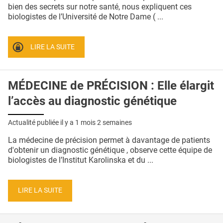
QUI SOMMES-NOUS ?
bien des secrets sur notre santé, nous expliquent ces
biologistes de l’Université de Notre Dame ( ...
PUBLICITÉ
CONDITIONS GÉNÉRALES
LIRE LA SUITE
CONTACT
MÉDECINE de PRÉCISION : Elle élargit
CRÉDITS
l’accès au diagnostic génétique
Actualité publiée il y a
1 mois 2 semaines
La médecine de précision permet à davantage de patients
d'obtenir un diagnostic génétique , observe cette équipe de
biologistes de l’Institut Karolinska et du ...
LIRE LA SUITE