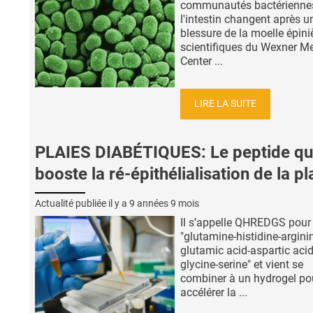
communautés bactérienne
l'intestin changent après u
blessure de la moelle épini
scientifiques du Wexner M
Center ...
LIRE LA SUITE
PLAIES DIABÉTIQUES: Le peptide qu
booste la ré-épithélialisation de la pl
Actualité publiée il y a
9 années 9 mois
Il s’appelle QHREDGS pour
"glutamine-histidine-argini
glutamic acid-aspartic acid
glycine-serine" et vient se
combiner à un hydrogel po
accélérer la ...