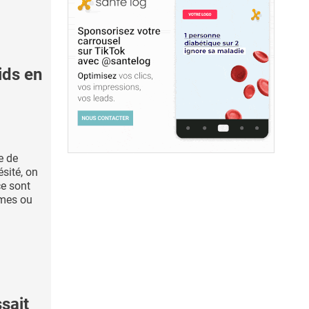
ids en
e de
ésité, on
e sont
mes ou
sait