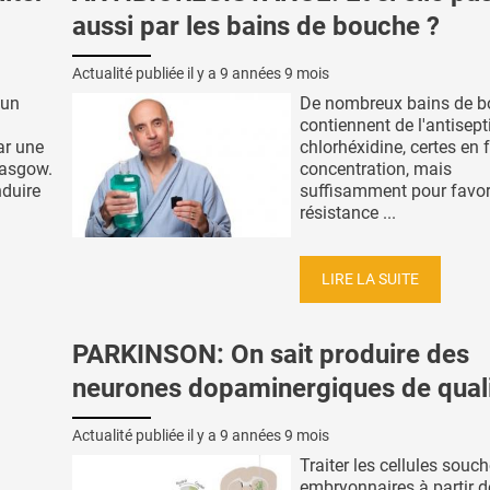
aussi par les bains de bouche ?
Actualité publiée il y a
9 années 9 mois
 un
De nombreux bains de 
contiennent de l'antisep
ar une
chlorhéxidine, certes en 
lasgow.
concentration, mais
nduire
suffisamment pour favori
résistance ...
LIRE LA SUITE
PARKINSON: On sait produire des
neurones dopaminergiques de qual
Actualité publiée il y a
9 années 9 mois
Traiter les cellules souc
embryonnaires à partir d