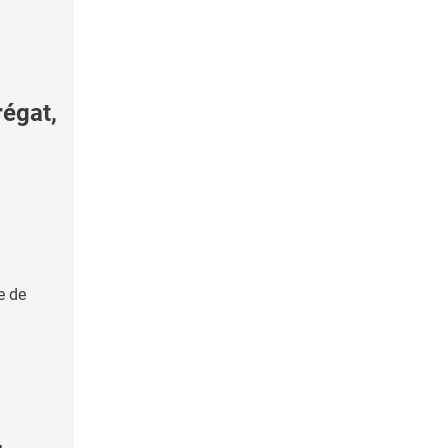
égat,
e de