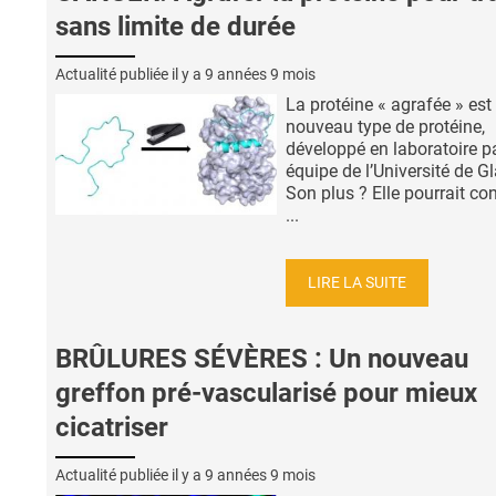
sans limite de durée
Actualité publiée il y a
9 années 9 mois
La protéine « agrafée » est
nouveau type de protéine,
développé en laboratoire p
équipe de l’Université de G
Son plus ? Elle pourrait co
...
LIRE LA SUITE
BRÛLURES SÉVÈRES : Un nouveau
greffon pré-vascularisé pour mieux
cicatriser
Actualité publiée il y a
9 années 9 mois