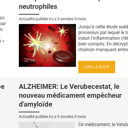
neutrophiles
ici
Actualité publiée il y a
9 années 9 mois
par
Jusqu’à cette étude suéd
es
processus par lequel le
t
induit l’inflammation n’é
s »
bien compris. En décrypt
chaînon manquant entre 
LIRE LA SUITE
pe
ALZHEIMER: Le Verubecestat, le
nouveau médicament empêcheur
d'amyloïde
Actualité publiée il y a
9 années 9 mois
Ce médicament, le Verub