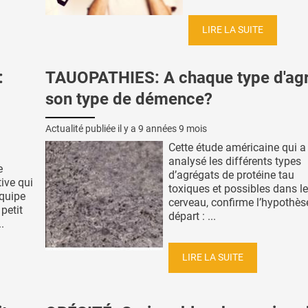
LIRE LA SUITE
:
TAUOPATHIES: A chaque type d'agr
son type de démence?
Actualité publiée il y a
9 années 9 mois
Cette étude américaine qui a
analysé les différents types
e
d’agrégats de protéine tau
ive qui
toxiques et possibles dans le
équipe
cerveau, confirme l’hypothès
petit
départ : ...
.
LIRE LA SUITE