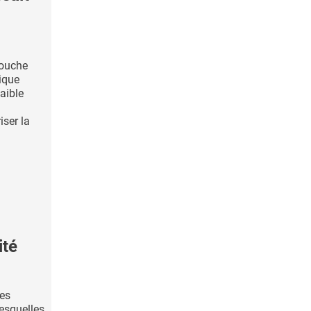
bouche
tique
faible
ser la
ité
hes
esquelles