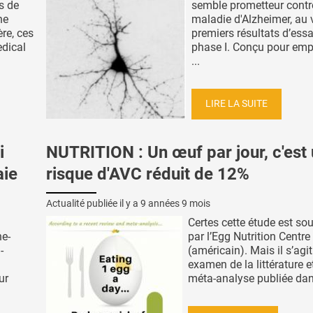
s de
semble prometteur contr
ne
maladie d'Alzheimer, au 
ère, ces
premiers résultats d’essa
edical
phase I. Conçu pour emp
...
LIRE LA SUITE
i
NUTRITION : Un œuf par jour, c'est
aie
risque d'AVC réduit de 12%
Actualité publiée il y a
9 années 9 mois
Certes cette étude est so
ne-
par l’Egg Nutrition Centre
-
(américain). Mais il s’agit
examen de la littérature e
ur
méta-analyse publiée dans