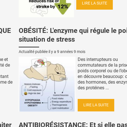
LIRE LA SUITE
QUE
OBÉSITÉ: L'enzyme qui régule le po
situation de stress
Actualité publiée il y a
9 années 9 mois
ue et
Des interrupteurs ou
ité de
commutateurs de la pris
poids corporel ou de l’ob
utant
en découvre beaucoup: c
rome de
des hormones, des enzy
des protéines ...
LIRE LA SUITE
iter
ANTIBIORÉSISTANCE: Et si elle pas