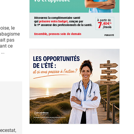
oise, le
 tabagisme
tait pas
ant ce
...
ecestat,