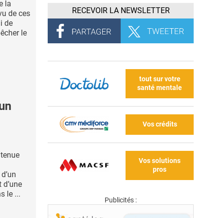
e la
RECEVOIR LA NEWSLETTER
vu de ces
i de
êcher le
tout sur votre
santé mentale
 un
Vos crédits
utenue
Vos solutions
pros
 d’un
t d’une
 le ...
Publicités :