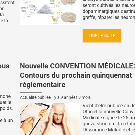
ssitent
seront cultivés les neur
ar
dopaminergiques destiné
la
greffe, réparer les neuron
e la
LIRE LA SUITE
ous
Nouvelle CONVENTION MÉDICALE
Contours du prochain quinquennat
réglementaire
rmone
Actualité publiée il y a
9 années 9 mois
uer le
Vient d'être publiée au J
 poids.
Officiel la nouvelle Conv
Médicale signée le 25 ao
e à un
qui va structurer la relat
l'Assurance Maladie et les