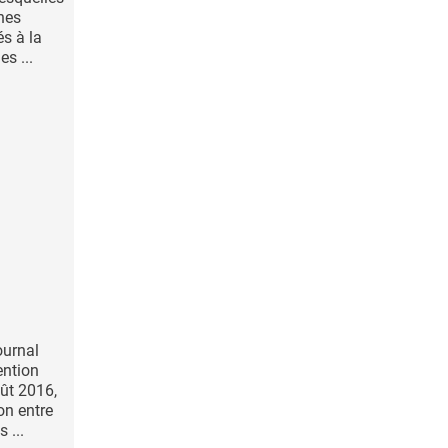
ones
s à la
es ...
:
ournal
ention
ût 2016,
ion entre
 ...