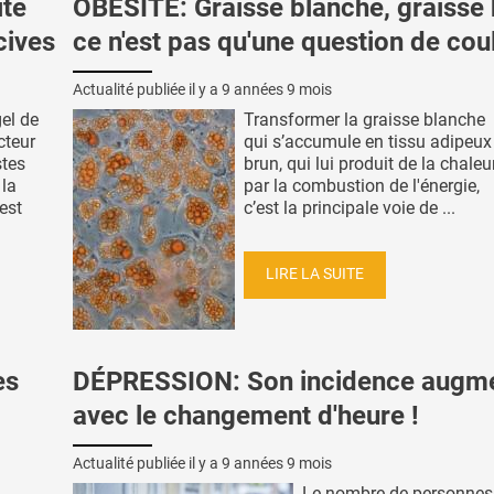
te
OBÉSITÉ: Graisse blanche, graisse 
cives
ce n'est pas qu'une question de cou
Actualité publiée il y a
9 années 9 mois
el de
Transformer la graisse blanche
cteur
qui s’accumule en tissu adipeux
stes
brun, qui lui produit de la chaleu
 la
par la combustion de l'énergie,
est
c’est la principale voie de ...
LIRE LA SUITE
es
DÉPRESSION: Son incidence augm
avec le changement d'heure !
Actualité publiée il y a
9 années 9 mois
Le nombre de personnes