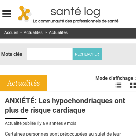
santé log
La communauté des professionnels de santé
Jump to navigation
Accueil
>
Actualités
>
Actualités
MON COMPTE
ABONNEMENT
Mots clés
S'ABONNER À LA REVUE SOIN À DOMICILE
ACTUS
Mode d'affichage :
DOSSIERS
Actualités
Voir
Vo
les
le
RÉSEAUX
actualité
ac
ANXIÉTÉ: Les hypochondriaques ont
en
en
E-REVUE SAD
plus de risque cardiaque
liste
bl
THÉMA
Actualité publiée il y a
9 années 9 mois
L'APP
Certaines personnes sont préoccupées au sujet de leur