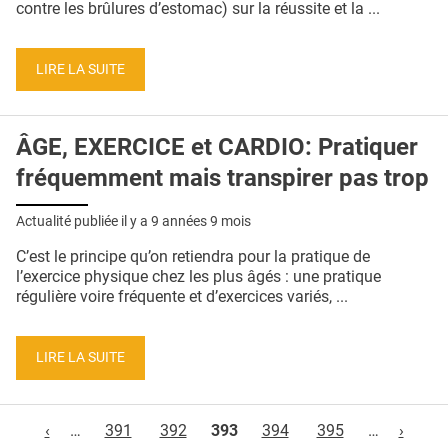
contre les brûlures d’estomac) sur la réussite et la ...
LIRE LA SUITE
ÂGE, EXERCICE et CARDIO: Pratiquer
fréquemment mais transpirer pas trop
Actualité publiée il y a
9 années 9 mois
C’est le principe qu’on retiendra pour la pratique de
l’exercice physique chez les plus âgés : une pratique
régulière voire fréquente et d’exercices variés, ...
LIRE LA SUITE
Pages
‹
…
391
392
393
394
395
…
›