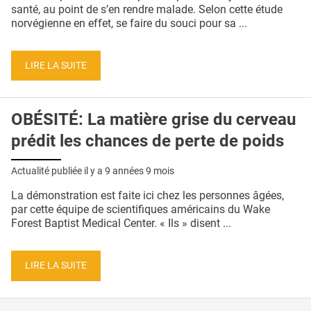
QUI SOMMES-NOUS ?
santé, au point de s’en rendre malade. Selon cette étude
norvégienne en effet, se faire du souci pour sa ...
PUBLICITÉ
CONDITIONS GÉNÉRALES
LIRE LA SUITE
CONTACT
OBÉSITÉ: La matière grise du cerveau
CRÉDITS
prédit les chances de perte de poids
Actualité publiée il y a
9 années 9 mois
La démonstration est faite ici chez les personnes âgées,
par cette équipe de scientifiques américains du Wake
Forest Baptist Medical Center. « Ils » disent ...
LIRE LA SUITE