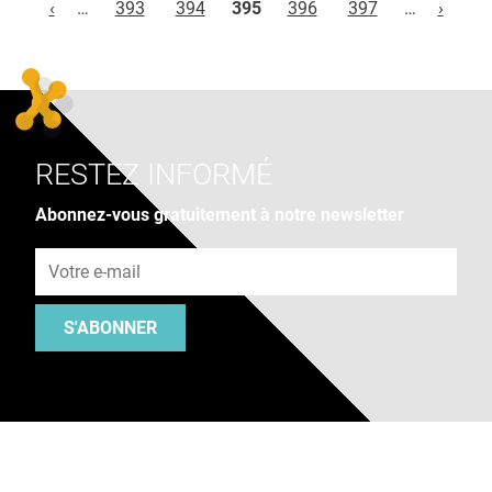
‹
…
393
394
395
396
397
…
›
RESTEZ INFORMÉ
Abonnez-vous gratuitement à notre newsletter
Adresse e-mail
S'ABONNER