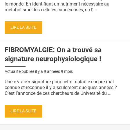
QUI SOMMES-NOUS ?
le monde. En identifiant un nutriment nécessaire au
métabolisme des cellules cancéreuses, en l’ ...
PUBLICITÉ
CONDITIONS GÉNÉRALES
LIRE LA SUITE
CONTACT
FIBROMYALGIE: On a trouvé sa
CRÉDITS
signature neurophysiologique !
Actualité publiée il y a
9 années 9 mois
Une « vraie » signature pour cette maladie encore mal
connue et reconnue il y a seulement quelques années ?
C’est l’annonce de ces chercheurs de Université du ...
LIRE LA SUITE