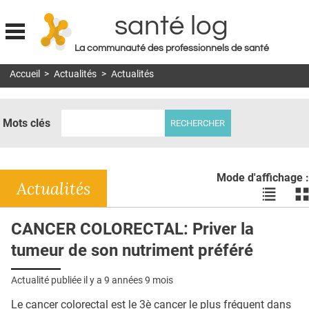
santé log
La communauté des professionnels de santé
Jump to navigation
Accueil
>
Actualités
>
Actualités
MON COMPTE
ABONNEMENT
Mots clés
S'ABONNER À LA REVUE SOIN À DOMICILE
ACTUS
Mode d'affichage :
DOSSIERS
Actualités
Voir
Vo
les
le
RÉSEAUX
actualité
ac
CANCER COLORECTAL: Priver la
en
en
E-REVUE SAD
tumeur de son nutriment préféré
liste
bl
THÉMA
Actualité publiée il y a
9 années 9 mois
L'APP
Le cancer colorectal est le 3è cancer le plus fréquent dans