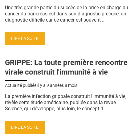
QUI SOMMES-NOUS ?
Une très grande partie du succès de la prise en charge du
cancer du pancréas est dans son diagnostic précoce, un
PUBLICITÉ
diagnostic difficile car ce cancer est souvent ...
CONDITIONS GÉNÉRALES
LIRE LA SUITE
CONTACT
CRÉDITS
GRIPPE: La toute première rencontre
virale construit l'immunité à vie
Actualité publiée il y a
9 années 8 mois
La première infection grippale construit l'immunité à vie,
révèle cette étude américaine, publiée dans la revue
Science, qui développe, plus loin, le concept d ...
LIRE LA SUITE