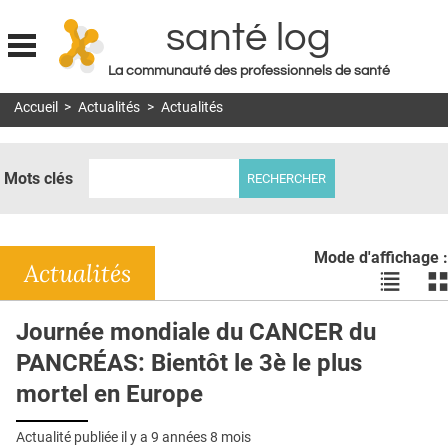
santé log
La communauté des professionnels de santé
Jump to navigation
Accueil
>
Actualités
>
Actualités
MON COMPTE
ABONNEMENT
Mots clés
S'ABONNER À LA REVUE SOIN À DOMICILE
ACTUS
Mode d'affichage :
DOSSIERS
Actualités
Voir
Vo
les
le
RÉSEAUX
actualité
ac
Journée mondiale du CANCER du
en
en
E-REVUE SAD
PANCRÉAS: Bientôt le 3è le plus
liste
bl
THÉMA
mortel en Europe
L'APP
Actualité publiée il y a
9 années 8 mois