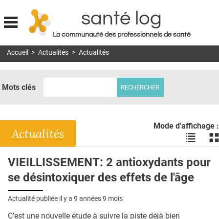
santé log
La communauté des professionnels de santé
Jump to navigation
Accueil
>
Actualités
>
Actualités
MON COMPTE
ABONNEMENT
Mots clés
S'ABONNER À LA REVUE SOIN À DOMICILE
ACTUS
Mode d'affichage :
DOSSIERS
Actualités
Voir
Vo
les
le
RÉSEAUX
actualité
ac
VIEILLISSEMENT: 2 antioxydants pour
en
en
E-REVUE SAD
se désintoxiquer des effets de l'âge
liste
bl
THÉMA
Actualité publiée il y a
9 années 9 mois
L'APP
C’est une nouvelle étude à suivre la piste déjà bien