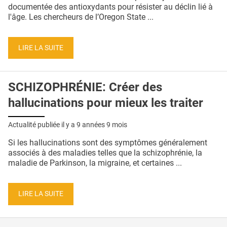
QUI SOMMES-NOUS ?
documentée des antioxydants pour résister au déclin lié à
l'âge. Les chercheurs de l’Oregon State ...
PUBLICITÉ
CONDITIONS GÉNÉRALES
LIRE LA SUITE
CONTACT
SCHIZOPHRÉNIE: Créer des
CRÉDITS
hallucinations pour mieux les traiter
Actualité publiée il y a
9 années 9 mois
Si les hallucinations sont des symptômes généralement
associés à des maladies telles que la schizophrénie, la
maladie de Parkinson, la migraine, et certaines ...
LIRE LA SUITE