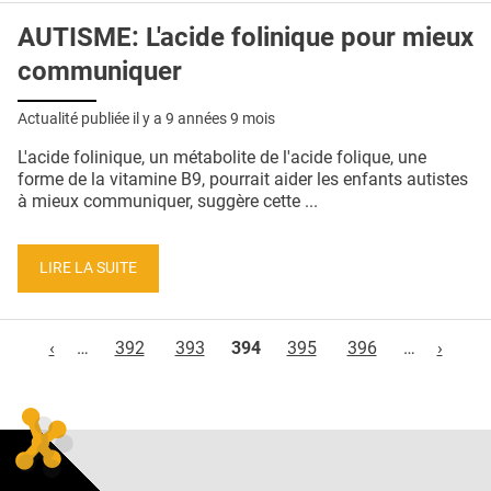
AUTISME: L'acide folinique pour mieux
communiquer
Actualité publiée il y a
9 années 9 mois
L'acide folinique, un métabolite de l'acide folique, une
forme de la vitamine B9, pourrait aider les enfants autistes
à mieux communiquer, suggère cette ...
LIRE LA SUITE
Pages
‹
…
392
393
394
395
396
…
›