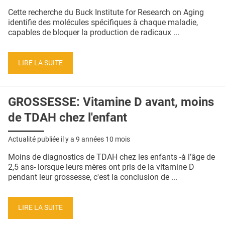
QUI SOMMES-NOUS ?
Cette recherche du Buck Institute for Research on Aging
identifie des molécules spécifiques à chaque maladie,
PUBLICITÉ
capables de bloquer la production de radicaux ...
CONDITIONS GÉNÉRALES
LIRE LA SUITE
CONTACT
CRÉDITS
GROSSESSE: Vitamine D avant, moins
de TDAH chez l'enfant
Actualité publiée il y a
9 années 10 mois
Moins de diagnostics de TDAH chez les enfants -à l’âge de
2,5 ans- lorsque leurs mères ont pris de la vitamine D
pendant leur grossesse, c'est la conclusion de ...
LIRE LA SUITE