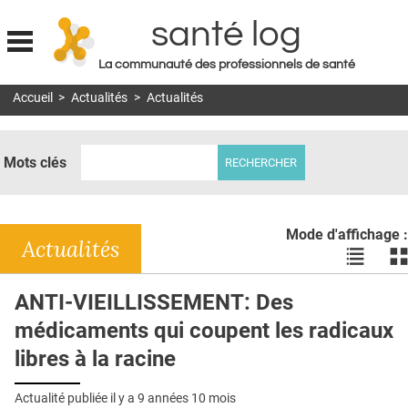
santé log
La communauté des professionnels de santé
Jump to navigation
Accueil
>
Actualités
>
Actualités
MON COMPTE
ABONNEMENT
Mots clés
S'ABONNER À LA REVUE SOIN À DOMICILE
ACTUS
Mode d'affichage :
DOSSIERS
Actualités
Voir
Vo
les
le
RÉSEAUX
actualité
ac
ANTI-VIEILLISSEMENT: Des
en
en
E-REVUE SAD
médicaments qui coupent les radicaux
liste
bl
THÉMA
libres à la racine
L'APP
Actualité publiée il y a
9 années 10 mois