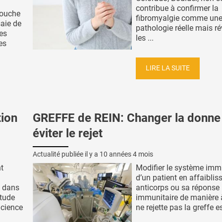
contribue à confirmer la
couche
fibromyalgie comme un
aie de
pathologie réelle mais r
es
les ...
es
LIRE LA SUITE
tion
GREFFE de REIN: Changer la donne
éviter le rejet
Actualité publiée il y a
10 années 4 mois
t
Modifier le système imm
d’un patient en affaiblis
s dans
anticorps ou sa réponse
étude
immunitaire de manière à
Science
ne rejette pas la greffe est