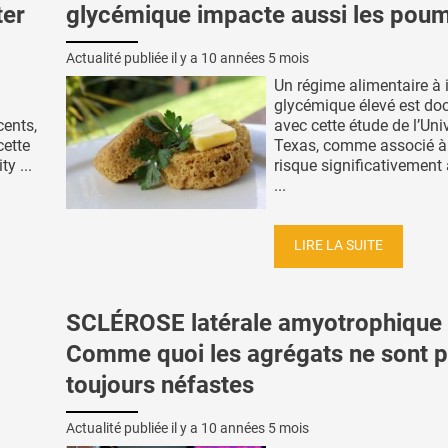
ter
glycémique impacte aussi les pou
Actualité publiée il y a
10 années 5 mois
Un régime alimentaire à 
glycémique élevé est do
cents,
avec cette étude de l’Uni
cette
Texas, comme associé à
y ...
risque significativement
...
LIRE LA SUITE
SCLÉROSE latérale amyotrophique 
Comme quoi les agrégats ne sont 
toujours néfastes
Actualité publiée il y a
10 années 5 mois