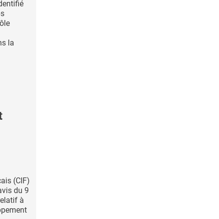
entifié
ps
ôle
s la
t
çais (CIF)
avis du 9
elatif à
oppement