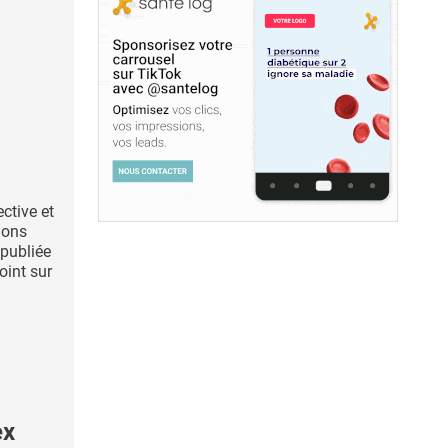
ective et
ions
publiée
point sur
ex