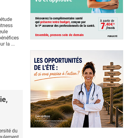
 étude
itness
eule
bénéfices
r la ...
ie,
ersité du
seulement