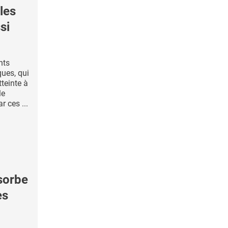
les
si
nts
ques, qui
tteinte à
le
 ces ...
sorbe
es