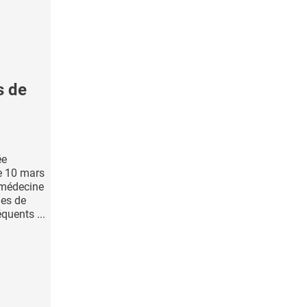
s de
ée
le 10 mars
 médecine
mes de
quents ...