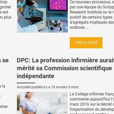
 trop
Ce nouveau processus, id
ignoter
par une équipe du Scrip
s est
Research Institute ou le r
n plus
positif de certains types
d’agrégats impliqués dan
sclérose ...
LIRE LA SUITE
 se
DPC: La profession infirmière aurai
mérité sa Commission scientifique
indépendante
à la
Actualité publiée il y a
10 années 5 mois
Le Collège infirmier fran
i
commente aujourd’hui l’
mars 2016 sur le décret r
tres
l’organisation du dével