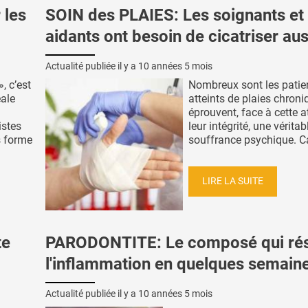
 les
SOIN des PLAIES: Les soignants et 
aidants ont besoin de cicatriser aus
Actualité publiée il y a
10 années 5 mois
, c’est
Nombreux sont les patie
éale
atteints de plaies chroni
éprouvent, face à cette a
istes
leur intégrité, une véritab
s forme
souffrance psychique. Car
LIRE LA SUITE
te
PARODONTITE: Le composé qui ré
l'inflammation en quelques semain
Actualité publiée il y a
10 années 5 mois