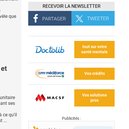
RECEVOIR LA NEWSLETTER
e
évèle que
tout sur votre
santé mentale
 et
Vos crédits
Vos solutions
unitaire
pros
sant ses
 ce qu’il
Publicités :
 ...