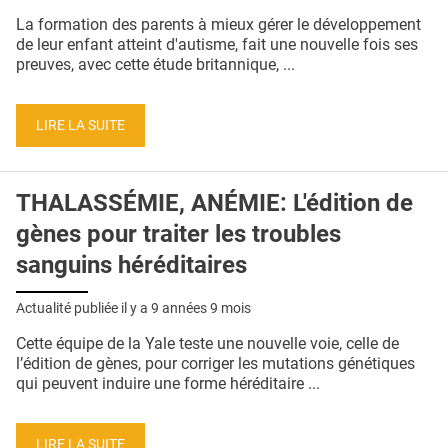
QUI SOMMES-NOUS ?
La formation des parents à mieux gérer le développement
de leur enfant atteint d'autisme, fait une nouvelle fois ses
PUBLICITÉ
preuves, avec cette étude britannique, ...
CONDITIONS GÉNÉRALES
LIRE LA SUITE
CONTACT
CRÉDITS
THALASSÉMIE, ANÉMIE: L'édition de
gènes pour traiter les troubles
sanguins héréditaires
Actualité publiée il y a
9 années 9 mois
Cette équipe de la Yale teste une nouvelle voie, celle de
l’édition de gènes, pour corriger les mutations génétiques
qui peuvent induire une forme héréditaire ...
LIRE LA SUITE