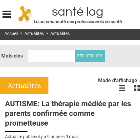
santé log
La communauté des professionnels de santé
Jump to navigation
Accueil
>
Actualités
>
Actualités
MON COMPTE
ABONNEMENT
Mots clés
S'ABONNER À LA REVUE SOIN À DOMICILE
ACTUS
Mode d'affichage :
DOSSIERS
Actualités
Voir
Vo
les
le
RÉSEAUX
actualité
ac
AUTISME: La thérapie médiée par les
en
en
E-REVUE SAD
parents confirmée comme
liste
bl
THÉMA
prometteuse
L'APP
Actualité publiée il y a
9 années 9 mois