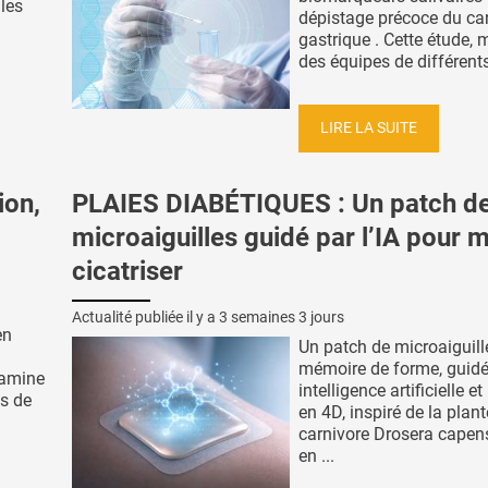
 les
dépistage précoce du ca
gastrique . Cette étude,
des équipes de différents 
LIRE LA SUITE
ion,
PLAIES DIABÉTIQUES : Un patch d
microaiguilles guidé par l’IA pour 
cicatriser
Actualité publiée il y a
3 semaines 3 jours
en
Un patch de microaiguill
mémoire de forme, guidé
xamine
intelligence artificielle e
es de
en 4D, inspiré de la plant
carnivore Drosera capens
en ...