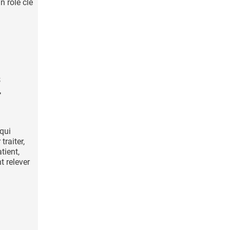
n rôle clé
s
r
 qui
traiter,
tient,
t relever