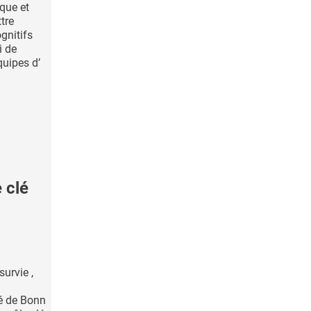
que et
tre
ognitifs
i de
quipes d’
 clé
urvie ,
té de Bonn