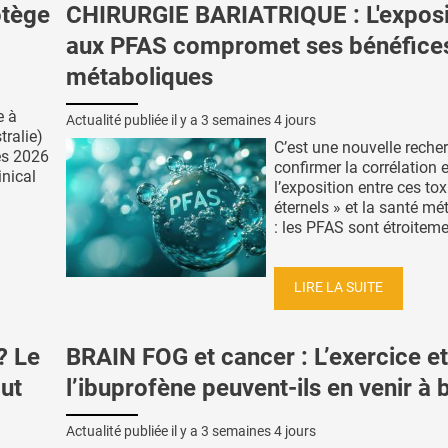
otège
CHIRURGIE BARIATRIQUE : L'exposi
aux PFAS compromet ses bénéfice
métaboliques
e à
Actualité publiée il y a
3 semaines 4 jours
tralie)
C’est une nouvelle reche
ès 2026
confirmer la corrélation 
inical
l’exposition entre ces to
éternels » et la santé mé
: les PFAS sont étroitemen
LIRE LA SUITE
? Le
BRAIN FOG et cancer : L’exercice et
out
l’ibuprofène peuvent-ils en venir à 
Actualité publiée il y a
3 semaines 4 jours