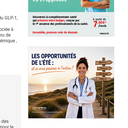
 du GLP-1,
sociée à
cru de
hémique ,
e des
pour le