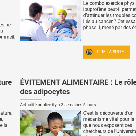
Le combo exercice physi
ibuprofène peut-il permet
d’atténuer les troubles c
liés au cancer ? Cet essa
es ne
phase II, mené par des é
du
...
ommeil,
LIRE LA SUITE
ture
ÉVITEMENT ALIMENTAIRE : Le rôle
des adipocytes
Actualité publiée il y a
3 semaines 5 jours
ature,
C’est la découverte d’un
e,
mécanisme vital pour la s
e la
que nous exposent ces
chercheurs de l'Universi