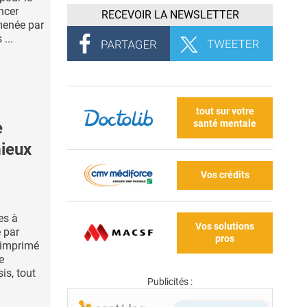
ncer
RECEVOIR LA NEWSLETTER
 menée par
...
tout sur votre
santé mentale
e
mieux
Vos crédits
es à
Vos solutions
 par
pros
t imprimé
e
is, tout
Publicités :