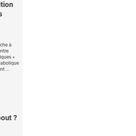
tion
s
rche à
entre
xiques «
tabolique
t ...
bout ?