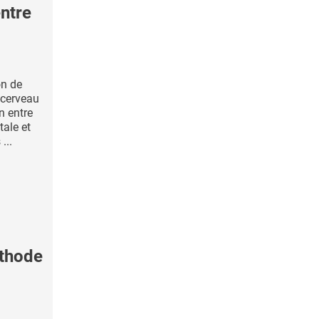
ntre
on de
-cerveau
n entre
ale et
...
thode