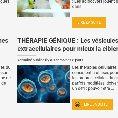
ogues
: Les adipocytes jouent u
dans l' ...
LIRE LA SUITE
nes
THÉRAPIE GÉNIQUE : Les vésicule
extracellulaires pour mieux la cible
Actualité publiée il y a
3 semaines 6 jours
nes du
Les thérapies cellulaires
essai
consistent à utiliser, pour 
ipe de
les propres cellules du pa
t de
parfois modifiées, doiven
un défi : pouvoir être ...
LIRE LA SUITE