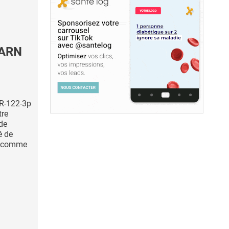
-ARN
iR-122-3p
tre
 de
é de
, comme