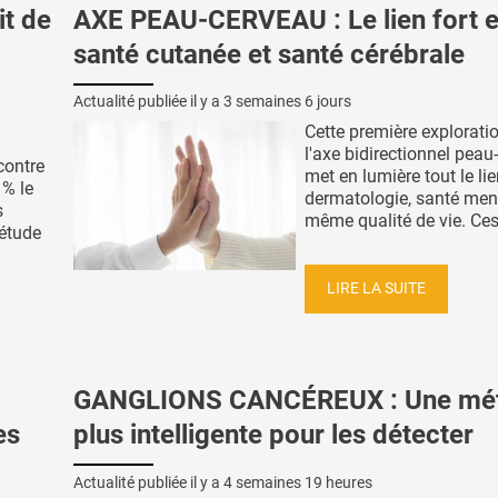
it de
AXE PEAU-CERVEAU : Le lien fort e
santé cutanée et santé cérébrale
Actualité publiée il y a
3 semaines 6 jours
Cette première explorati
l'axe bidirectionnel peau
contre
met en lumière tout le lie
 % le
dermatologie, santé ment
s
même qualité de vie. Ces 
 étude
LIRE LA SUITE
GANGLIONS CANCÉREUX : Une mé
es
plus intelligente pour les détecter
Actualité publiée il y a
4 semaines 19 heures