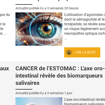
Actualité publiée il y a
3 semaines 20 heures
que du
L'utilisation d’agonistes
dont le sémaglutide et le
t le
tirzépatide, se révèle as
te
un risque légèrement ac
s ...
neuropathie optique isc
...
LIRE LA SUITE
raux
CANCER de l’ESTOMAC : L'axe oro-
intestinal révèle des biomarqueurs
salivaires
Actualité publiée il y a
3 semaines 1 jour
L'axe oro-intestinal révèl
biomarqueurs salivaires 