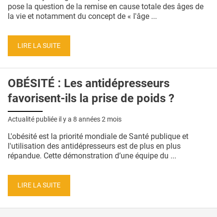
QUI SOMMES-NOUS ?
pose la question de la remise en cause totale des âges de
la vie et notamment du concept de « l'âge ...
PUBLICITÉ
CONDITIONS GÉNÉRALES
LIRE LA SUITE
CONTACT
OBÉSITÉ : Les antidépresseurs
CRÉDITS
favorisent-ils la prise de poids ?
Actualité publiée il y a
8 années 2 mois
L'obésité est la priorité mondiale de Santé publique et
l'utilisation des antidépresseurs est de plus en plus
répandue. Cette démonstration d’une équipe du ...
LIRE LA SUITE