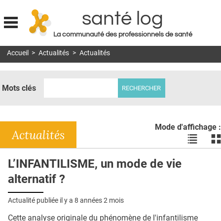
santé log
La communauté des professionnels de santé
Jump to navigation
Accueil
>
Actualités
>
Actualités
MON COMPTE
ABONNEMENT
Mots clés
S'ABONNER À LA REVUE SOIN À DOMICILE
ACTUS
Mode d'affichage :
DOSSIERS
Actualités
Voir
Vo
les
le
RÉSEAUX
actualité
ac
L’INFANTILISME, un mode de vie
en
en
E-REVUE SAD
alternatif ?
liste
bl
THÉMA
Actualité publiée il y a
8 années 2 mois
L'APP
Cette analyse originale du phénomène de l'infantilisme