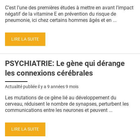
QUI SOMMES-NOUS ?
C’est l’une des premières études à mettre en avant l’impact
négatif de la vitamine E en prévention du risque de
PUBLICITÉ
pneumonie, ici chez certains hommes âgés et en ...
CONDITIONS GÉNÉRALES
LIRE LA SUITE
CONTACT
CRÉDITS
PSYCHIATRIE: Le gène qui dérange
les connexions cérébrales
Actualité publiée il y a
9 années 9 mois
Les mutations de ce gène lié au développement du
cerveau, réduisent le nombre de synapses, perturbent les
communications entre les neurones et peuvent ...
LIRE LA SUITE