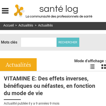
santé log
La communauté des professionnels de santé
Jump to navigation
Accueil
>
Actualités
>
Actualités
MON COMPTE
ABONNEMENT
Mots clés
S'ABONNER À LA REVUE SOIN À DOMICILE
ACTUS
Mode d'affichage :
DOSSIERS
Actualités
Voir
Vo
les
le
RÉSEAUX
actualité
ac
VITAMINE E: Des effets inverses,
en
en
E-REVUE SAD
bénéfiques ou néfastes, en fonction
liste
bl
THÉMA
du mode de vie
L'APP
Actualité publiée il y a
9 années 9 mois