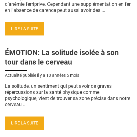
QUI SOMMES-NOUS ?
d’anémie ferriprive. Cependant une supplémentation en fer
en l'absence de carence peut aussi avoir des ...
PUBLICITÉ
CONDITIONS GÉNÉRALES
LIRE LA SUITE
CONTACT
ÉMOTION: La solitude isolée à son
CRÉDITS
tour dans le cerveau
Actualité publiée il y a
10 années 5 mois
La solitude, un sentiment qui peut avoir de graves
répercussions sur la santé physique comme
psychologique, vient de trouver sa zone précise dans notre
cerveau ...
LIRE LA SUITE