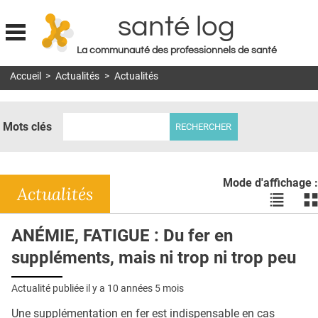
santé log
La communauté des professionnels de santé
Jump to navigation
Accueil
>
Actualités
>
Actualités
MON COMPTE
ABONNEMENT
Mots clés
S'ABONNER À LA REVUE SOIN À DOMICILE
ACTUS
Mode d'affichage :
DOSSIERS
Actualités
Voir
Vo
les
le
RÉSEAUX
actualité
ac
ANÉMIE, FATIGUE : Du fer en
en
en
E-REVUE SAD
suppléments, mais ni trop ni trop peu
liste
bl
THÉMA
Actualité publiée il y a
10 années 5 mois
L'APP
Une supplémentation en fer est indispensable en cas