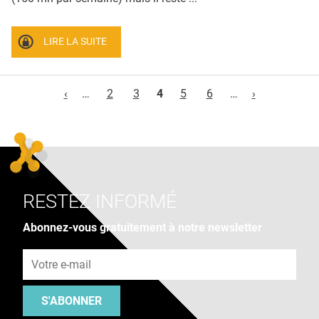
LIRE LA SUITE
Pages
‹
…
2
3
4
5
6
…
›
RESTEZ INFORMÉ
Abonnez-vous gratuitement à notre newsletter
Adresse e-mail
S'ABONNER