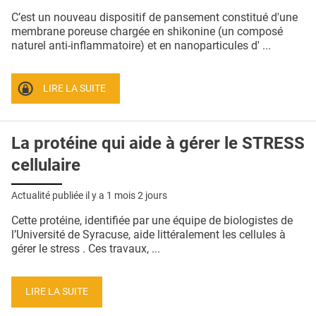
QUI SOMMES-NOUS ?
C’est un nouveau dispositif de pansement constitué d'une
membrane poreuse chargée en shikonine (un composé
PUBLICITÉ
naturel anti-inflammatoire) et en nanoparticules d' ...
CONDITIONS GÉNÉRALES
LIRE LA SUITE
CONTACT
CRÉDITS
La protéine qui aide à gérer le STRESS
cellulaire
Actualité publiée il y a
1 mois 2 jours
Cette protéine, identifiée par une équipe de biologistes de
l’Université de Syracuse, aide littéralement les cellules à
gérer le stress . Ces travaux, ...
LIRE LA SUITE