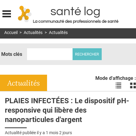
santé log
La communauté des professionnels de santé
Jump to navigation
Accueil
>
Actualités
>
Actualités
MON COMPTE
ABONNEMENT
Mots clés
S'ABONNER À LA REVUE SOIN À DOMICILE
ACTUS
Mode d'affichage :
DOSSIERS
Actualités
Voir
Vo
les
le
RÉSEAUX
actualité
ac
PLAIES INFECTÉES : Le dispositif pH-
en
en
E-REVUE SAD
responsive qui libère des
liste
bl
THÉMA
nanoparticules d'argent
L'APP
Actualité publiée il y a
1 mois 2 jours