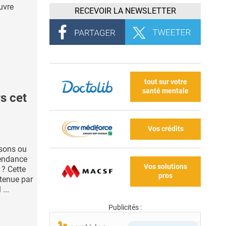
uvre
RECEVOIR LA NEWSLETTER
tout sur votre
santé mentale
s cet
Vos crédits
nsons ou
tendance
Vos solutions
 ? Cette
pros
tenue par
...
Publicités :