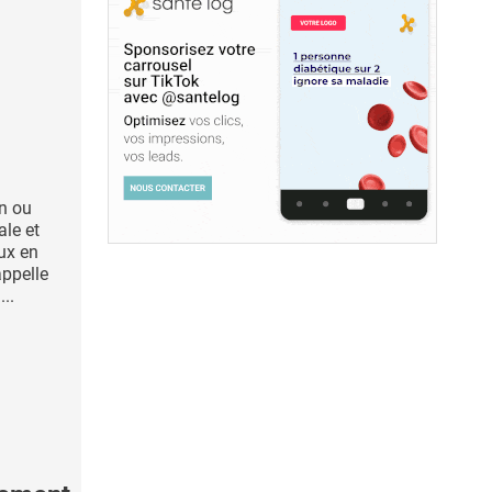
in ou
ale et
ux en
appelle
...