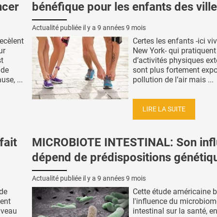
ncer
bénéfique pour les enfants des vill
Actualité publiée il y a
9 années 9 mois
ecèlent
Certes les enfants -ici vi
ur
New York- qui pratiquent 
t
d’activités physiques ext
 de
sont plus fortement expo
use, ...
pollution de l’air mais ...
LIRE LA SUITE
fait
MICROBIOTE INTESTINAL: Son inf
dépend de prédispositions génétiq
Actualité publiée il y a
9 années 9 mois
 de
Cette étude américaine 
sent
l'influence du microbiom
uveau
intestinal sur la santé, e