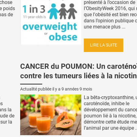
-chose
présenté à l’occasion de
e poids
l’ObesityWeek 2016, qui
epas de
que l'obésité est bien r
dans l’opinion publiqu
une menace plus ...
LIRE LA SUITE
CANCER du POUMON: Un caroténo
contre les tumeurs liées à la nicoti
Actualité publiée il y a
9 années 9 mois
s
La bêta-cryptoxanthine, 
es
caroténoïde, inhibe le
ans la
développement du cance
étude de
poumon lié à la nicotine,
sur la
démontre cette étude m
l’animal par une équipe ..