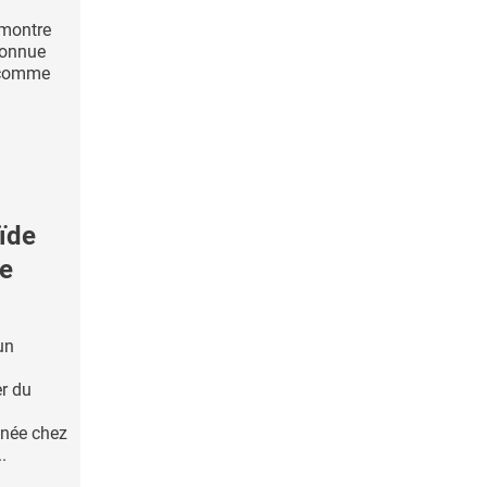
 montre
econnue
e comme
ïde
ne
un
r du
enée chez
.