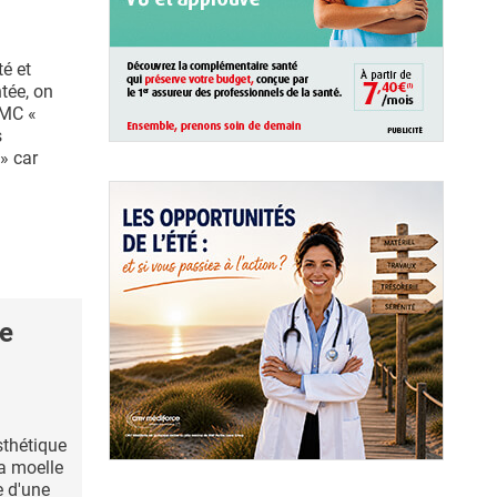
té et
tée, on
IMC «
s
» car
le
sthétique
a moelle
e d'une