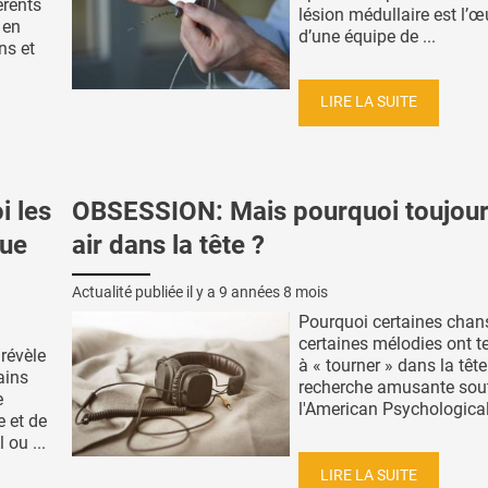
érents
lésion médullaire est l’œ
 en
d’une équipe de ...
ns et
LIRE LA SUITE
 les
OBSESSION: Mais pourquoi toujour
que
air dans la tête ?
Actualité publiée il y a
9 années 8 mois
Pourquoi certaines cha
certaines mélodies ont 
révèle
à « tourner » dans la tête
ains
recherche amusante sou
e
l'American Psychological 
 et de
ou ...
LIRE LA SUITE