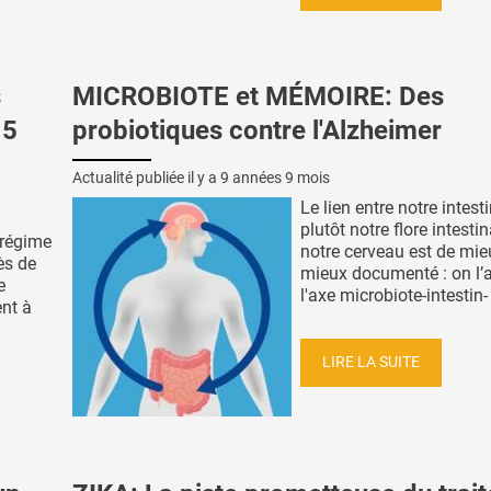
s
MICROBIOTE et MÉMOIRE: Des
 5
probiotiques contre l'Alzheimer
Actualité publiée il y a
9 années 9 mois
Le lien entre notre intest
plutôt notre flore intestin
régime
notre cerveau est de mie
ès de
mieux documenté : on l’
e
l'axe microbiote-intestin- 
nt à
LIRE LA SUITE