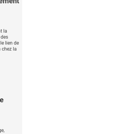
tement
t la
 des
le lien de
n chez la
le
e,