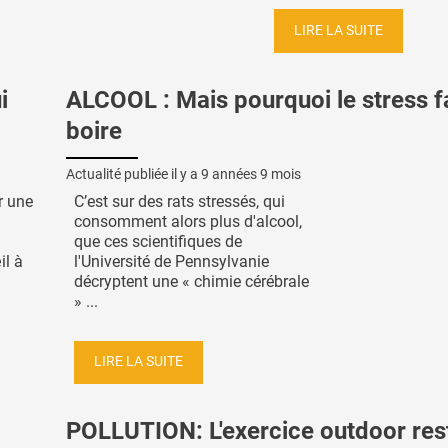
LIRE LA SUITE
i
ALCOOL : Mais pourquoi le stress f
boire
Actualité publiée il y a
9 années 9 mois
r une
C’est sur des rats stressés, qui
consomment alors plus d'alcool,
que ces scientifiques de
il à
l'Université de Pennsylvanie
décryptent une « chimie cérébrale
» ...
LIRE LA SUITE
POLLUTION: L'exercice outdoor res