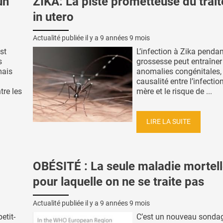
un
ZIKA: La piste prometteuse du trai
in utero
Actualité publiée il y a
9 années 9 mois
st
L’infection à Zika pendan
s
grossesse peut entraîner
mais
anomalies congénitales, 
causalité entre l’infectio
tre les
mère et le risque de ...
LIRE LA SUITE
OBÉSITÉ : La seule maladie mortel
pour laquelle on ne se traite pas
Actualité publiée il y a
9 années 9 mois
etit-
C’est un nouveau sondag