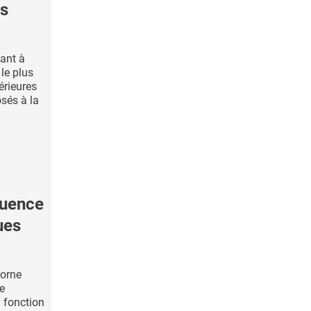
es
vant à
le plus
érieures
sés à la
luence
ues
borne
e
n fonction