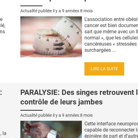
Actualité publiée il y a
9 années 8 mois
de
L’association entre obési
lé,
cancer est bien documen
ans
sait que même avec un 
normal », que les cellule
cancéreuses « stressées 
surchargées ...
LIRE LA SUITE
:
PARALYSIE: Des singes retrouvent 
contrôle de leurs jambes
Actualité publiée il y a
9 années 8 mois
Cette interface neuropro
capable de reconnecter l
, la
épinière de part et d'autr